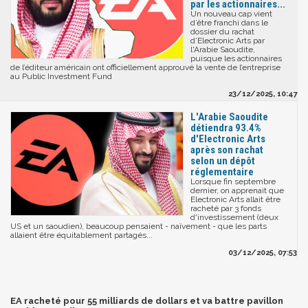
par les actionnaires...
Un nouveau cap vient
d’être franchi dans le
dossier du rachat
d’Electronic Arts par
l'Arabie Saoudite,
puisque les actionnaires
de l’éditeur américain ont officiellement approuvé la vente de l’entreprise
au Public Investment Fund
23/12/2025, 10:47
L'Arabie Saoudite
détiendra 93.4%
d'Electronic Arts
après son rachat
selon un dépôt
réglementaire
Lorsque fin septembre
dernier, on apprenait que
Electronic Arts allait être
racheté par 3 fonds
d'investissement (deux
US et un saoudien), beaucoup pensaient - naïvement - que les parts
allaient être équitablement partagés...
03/12/2025, 07:53
EA racheté pour 55 milliards de dollars et va battre pavillon