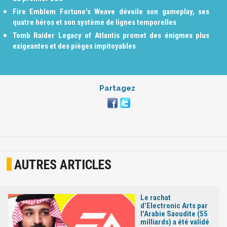
Fire Emblem Fortune's Weave dévoile son gameplay, ses
quatre héros et son système de lignes temporelles
Tomb Raider Legacy of Atlantis promet des énigmes plus
exigeantes et des pièges impitoyables
Partagez
AUTRES ARTICLES
Le rachat
d’Electronic Arts par
l'Arabie Saoudite (55
milliards) a été validé