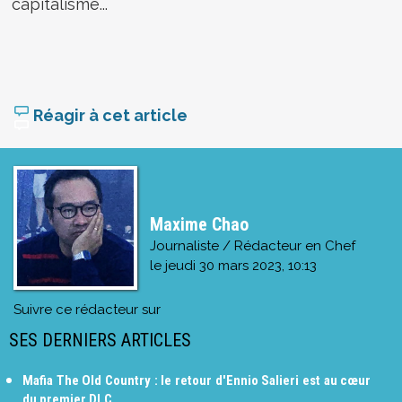
capitalisme...
Réagir à cet article
Maxime Chao
Journaliste / Rédacteur en Chef
le
jeudi 30 mars 2023, 10:13
Suivre ce rédacteur sur
SES DERNIERS ARTICLES
Mafia The Old Country : le retour d'Ennio Salieri est au cœur
du premier DLC