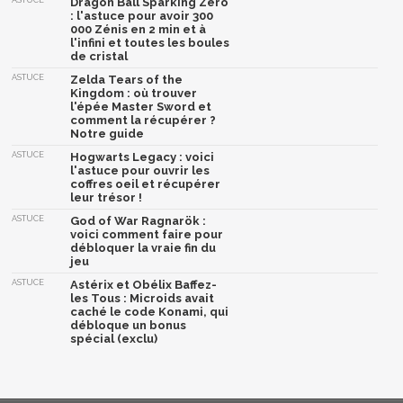
ASTUCE
Dragon Ball Sparking Zero
: l'astuce pour avoir 300
000 Zénis en 2 min et à
l'infini et toutes les boules
de cristal
ASTUCE
Zelda Tears of the
Kingdom : où trouver
l'épée Master Sword et
comment la récupérer ?
Notre guide
ASTUCE
Hogwarts Legacy : voici
l'astuce pour ouvrir les
coffres oeil et récupérer
leur trésor !
ASTUCE
God of War Ragnarök :
voici comment faire pour
débloquer la vraie fin du
jeu
ASTUCE
Astérix et Obélix Baffez-
les Tous : Microids avait
caché le code Konami, qui
débloque un bonus
spécial (exclu)