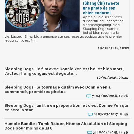
(Shang Chi) tweete
une photo de son
chien endormi
Après plusieurs années
d’incertitude, l’adaptation
cinématographique de
Sleeping Dogs semble
bel et bien revenir à la
vie. L’acteur Simu Liu a annoncé sur ses réseaux sociaux que le premier
jet du script est fini.
19/10/2025, 10:09
Sleeping Dogs : le film avec Donnie Yen est bel et bien mort,
l'acteur hongkongais est dégoûté...
10/01/2025, 09:24
Sleeping Dogs : le tournage du film avec Donnie Yen a
commencé, premières photos
04/02/2018, 10:06
7 |
Sleeping Dogs : un film en préparation, et c'est Donnie Yen qui
en sera la star
03/03/2017, 16:55
6 |
Humble Bundle : Tomb Raider, Hitman Absolution et Sleeping
Dogs pour moins de 15€
18/02/2015, 12:49
3 |