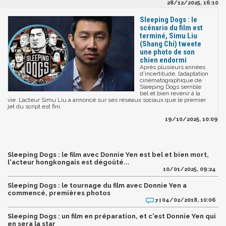
28/12/2025, 16:10
Sleeping Dogs : le
scénario du film est
terminé, Simu Liu
(Shang Chi) tweete
une photo de son
chien endormi
Après plusieurs années
d’incertitude, l’adaptation
cinématographique de
Sleeping Dogs semble
bel et bien revenir à la
vie. L’acteur Simu Liu a annoncé sur ses réseaux sociaux que le premier
jet du script est fini.
19/10/2025, 10:09
Sleeping Dogs : le film avec Donnie Yen est bel et bien mort,
l'acteur hongkongais est dégoûté...
10/01/2025, 09:24
Sleeping Dogs : le tournage du film avec Donnie Yen a
commencé, premières photos
04/02/2018, 10:06
7 |
Sleeping Dogs : un film en préparation, et c'est Donnie Yen qui
en sera la star