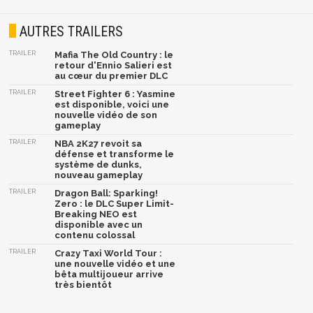
AUTRES TRAILERS
TRAILER
Mafia The Old Country : le
retour d'Ennio Salieri est
au cœur du premier DLC
TRAILER
Street Fighter 6 : Yasmine
est disponible, voici une
nouvelle vidéo de son
gameplay
TRAILER
NBA 2K27 revoit sa
défense et transforme le
système de dunks,
nouveau gameplay
TRAILER
Dragon Ball: Sparking!
Zero : le DLC Super Limit-
Breaking NEO est
disponible avec un
contenu colossal
TRAILER
Crazy Taxi World Tour :
une nouvelle vidéo et une
bêta multijoueur arrive
très bientôt