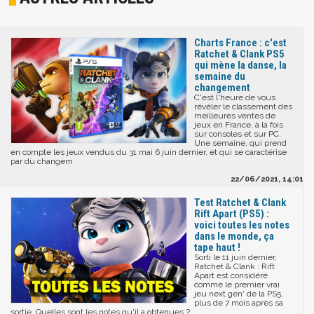
Charts France : c'est
Ratchet & Clank PS5
qui mène la danse, la
semaine du
changement
C'est l'heure de vous
révéler le classement des
meilleures ventes de
jeux en France, à la fois
sur consoles et sur PC.
Une semaine, qui prend
en compte les jeux vendus du 31 mai 6 juin dernier, et qui se caractérise
par du changem
22/06/2021, 14:01
Test Ratchet & Clank
Rift Apart (PS5) :
voici toutes les notes
dans le monde, ça
tape haut !
Sorti le 11 juin dernier,
Ratchet & Clank : Rift
Apart est considéré
comme le premier vrai
jeu next gen' de la PS5,
plus de 7 mois après sa
sortie. Quelles sont les notes qu'il a obtenues ?