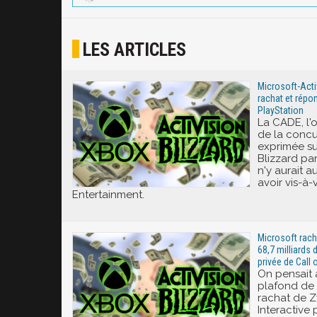
LES ARTICLES
Microsoft-Activi
rachat et répo
PlayStation
La CADE, l'
de la concur
exprimée sur
Blizzard par 
n'y aurait 
avoir vis-à-
Entertainment.
Microsoft rach
68,7 milliards 
privée de Call 
On pensait a
plafond de 
rachat de 
Interactive 