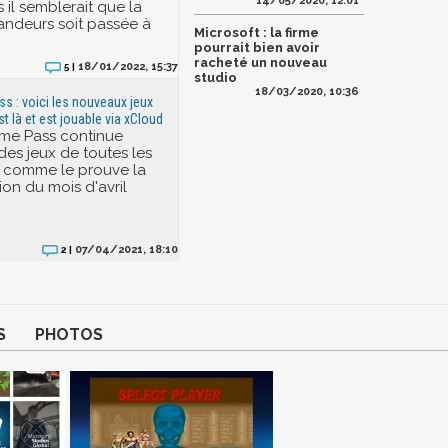
14/05/2020, 12:01
s il semblerait que la
randeurs soit passée à
Microsoft : la firme
pourrait bien avoir
racheté un nouveau
18/01/2022, 15:37
5 |
studio
18/03/2020, 10:36
 : voici les nouveaux jeux
est là et est jouable via xCloud
me Pass continue
 des jeux de toutes les
, comme le prouve la
ion du mois d'avril
07/04/2021, 18:10
2 |
S
PHOTOS