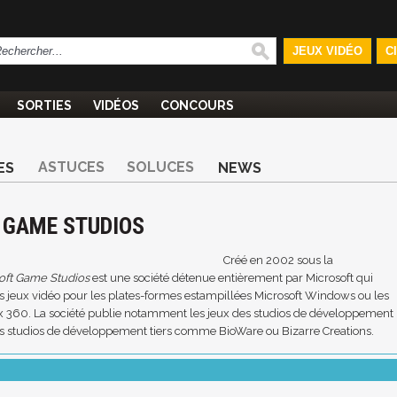
JEUX VIDÉO
C
SORTIES
VIDÉOS
CONCOURS
ASTUCES
SOLUCES
ES
NEWS
 GAME STUDIOS
Créé en
2002
sous la
oft Game Studios
est une société détenue entièrement par
Microsoft
qui
es
jeux vidéo
pour les plates-formes estampillées
Microsoft Windows
ou les
x 360
. La société publie notamment les jeux des studios de développement
es studios de développement tiers comme
BioWare
ou
Bizarre Creations
.