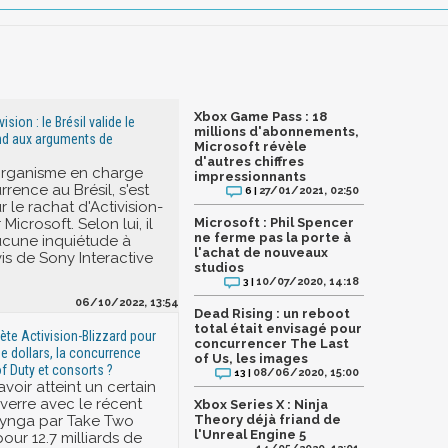
Xbox Game Pass : 18
sion : le Brésil valide le
millions d'abonnements,
nd aux arguments de
Microsoft révèle
d'autres chiffres
organisme en charge
impressionnants
rence au Brésil, s'est
27/01/2021, 02:50
6 |
 le rachat d'Activision-
Microsoft. Selon lui, il
Microsoft : Phil Spencer
ne ferme pas la porte à
aucune inquiétude à
l'achat de nouveaux
vis de Sony Interactive
studios
10/07/2020, 14:18
3 |
06/10/2022, 13:54
Dead Rising : un reboot
total était envisagé pour
ète Activision-Blizzard pour
concurrencer The Last
de dollars, la concurrence
of Us, les images
of Duty et consorts ?
08/06/2020, 15:00
13 |
voir atteint un certain
verre avec le récent
Xbox Series X : Ninja
Zynga par Take Two
Theory déjà friand de
l'Unreal Engine 5
pour 12.7 milliards de