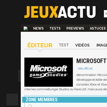
NEWS
TESTS
PREVIEWS
ASTUCES
ÉDITEUR
TEST
VIDÉOS
IMAG
MICROSOFT
Site officiel
dénomination
Micros
développe et édite d
consoles
Xbox
et
Xbo
internes comme
Bungie Studios
ou
Rare Ltd.
mais aussi d
ZONE MEMBRES