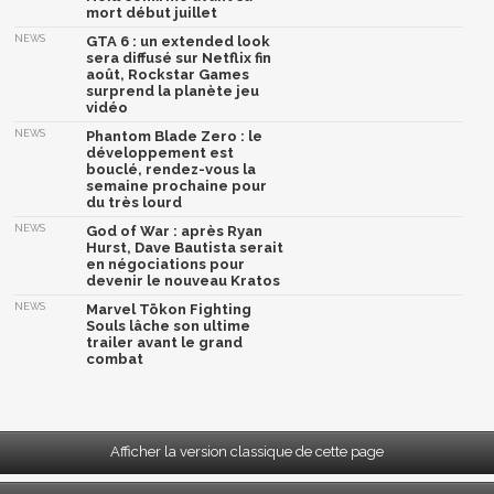
mort début juillet
NEWS
GTA 6 : un extended look
sera diffusé sur Netflix fin
août, Rockstar Games
surprend la planète jeu
vidéo
NEWS
Phantom Blade Zero : le
développement est
bouclé, rendez-vous la
semaine prochaine pour
du très lourd
NEWS
God of War : après Ryan
Hurst, Dave Bautista serait
en négociations pour
devenir le nouveau Kratos
NEWS
Marvel Tōkon Fighting
Souls lâche son ultime
trailer avant le grand
combat
Afficher la version classique de cette page