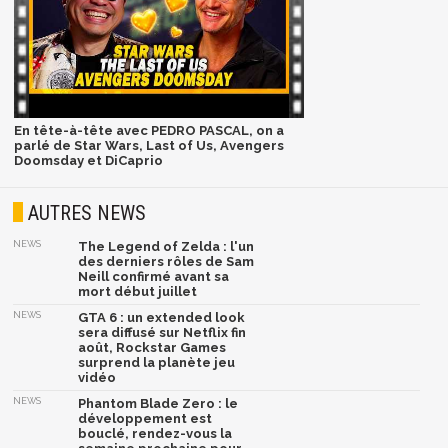
En tête-à-tête avec PEDRO PASCAL, on a
parlé de Star Wars, Last of Us, Avengers
Doomsday et DiCaprio
AUTRES NEWS
NEWS
The Legend of Zelda : l'un
des derniers rôles de Sam
Neill confirmé avant sa
mort début juillet
NEWS
GTA 6 : un extended look
sera diffusé sur Netflix fin
août, Rockstar Games
surprend la planète jeu
vidéo
NEWS
Phantom Blade Zero : le
développement est
bouclé, rendez-vous la