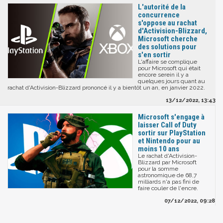
L'autorité de la
concurrence
s'oppose au rachat
d'Activision-Blizzard,
Microsoft cherche
des solutions pour
s'en sortir
L'affaire se complique
pour Microsoft qui était
encore serein il y a
quelques jours quant au
rachat d'Activision-Blizzard prononcé il y a bientôt un an, en janvier 2022.
13/12/2022, 13:43
Microsoft s'engage à
laisser Call of Duty
sortir sur PlayStation
et Nintendo pour au
moins 10 ans
Le rachat d'Activision-
Blizzard par Microsoft
pour la somme
astronomique de 68,7
milliards n'a pas fini de
faire couler de l'encre.
07/12/2022, 09:28