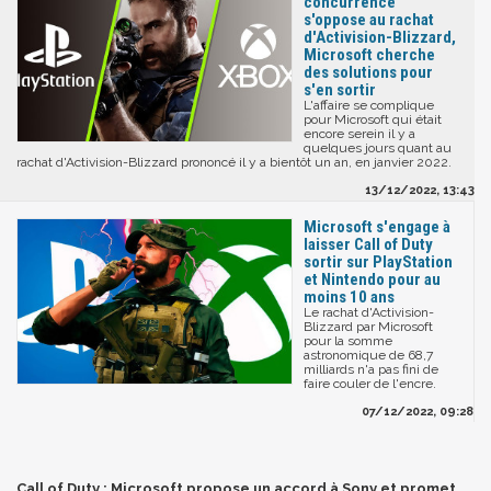
concurrence
s'oppose au rachat
d'Activision-Blizzard,
Microsoft cherche
des solutions pour
s'en sortir
L'affaire se complique
pour Microsoft qui était
encore serein il y a
quelques jours quant au
rachat d'Activision-Blizzard prononcé il y a bientôt un an, en janvier 2022.
13/12/2022, 13:43
Microsoft s'engage à
laisser Call of Duty
sortir sur PlayStation
et Nintendo pour au
moins 10 ans
Le rachat d'Activision-
Blizzard par Microsoft
pour la somme
astronomique de 68,7
milliards n'a pas fini de
faire couler de l'encre.
07/12/2022, 09:28
Call of Duty : Microsoft propose un accord à Sony et promet