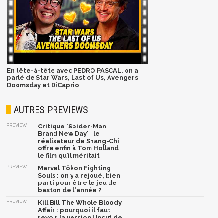
En tête-à-tête avec PEDRO PASCAL, on a
parlé de Star Wars, Last of Us, Avengers
Doomsday et DiCaprio
AUTRES PREVIEWS
PREVIEW
Critique 'Spider-Man
Brand New Day' : le
réalisateur de Shang-Chi
offre enfin à Tom Holland
le film qu’il méritait
PREVIEW
Marvel Tōkon Fighting
Souls : on y a rejoué, bien
parti pour être le jeu de
baston de l'année ?
PREVIEW
Kill Bill The Whole Bloody
Affair : pourquoi il faut
revoir la version Uncut de