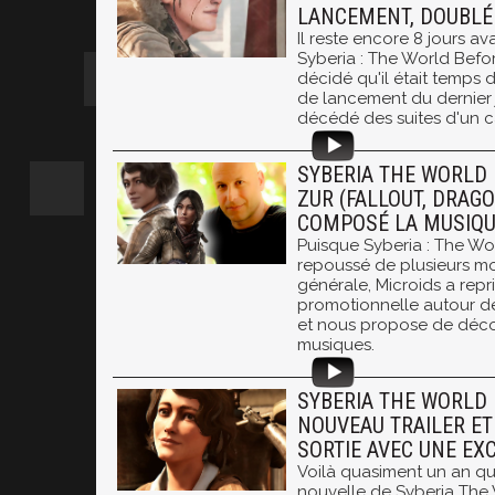
LANCEMENT, DOUBLÉ
Il reste encore 8 jours av
Syberia : The World Befor
décidé qu'il était temps d
de lancement du dernier 
décédé des suites d'un c
SYBERIA THE WORLD 
ZUR (FALLOUT, DRAGO
COMPOSÉ LA MUSIQU
Puisque Syberia : The Wo
repoussé de plusieurs moi
générale, Microids a rep
promotionnelle autour de
et nous propose de décou
musiques.
SYBERIA THE WORLD 
NOUVEAU TRAILER ET
SORTIE AVEC UNE EX
Voilà quasiment un an qu
nouvelle de Syberia The 