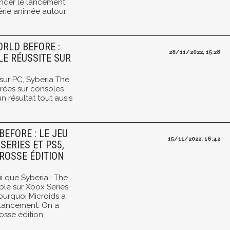
oncer le lancement
érie animée autour
ORLD BEFORE :
28/11/2022, 15:28
LE RÉUSSITE SUR
 sur PC, Syberia The
trées sur consoles
n résultat tout ausis
BEFORE : LE JEU
15/11/2022, 16:42
SERIES ET PS5,
GROSSE ÉDITION
ui que Syberia : The
ble sur Xbox Series
ourquoi Microids a
e lancement. On a
osse édition