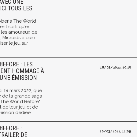
AVEC UNE
ICI TOUS LES
 Syberia The World
nt sorti qu'en
ue les amoureux de
, Microids a bien
ser le jeu sur
BEFORE : LES
18/03/2022, 10:18
DENT HOMMAGE À
 UNE ÉMISSION
di 18 mars 2022, que
e de la grande saga
 "The World Before".
 de leur jeu et de
ission dédiée.
BEFORE :
10/03/2022, 11:09
TRAILER DE