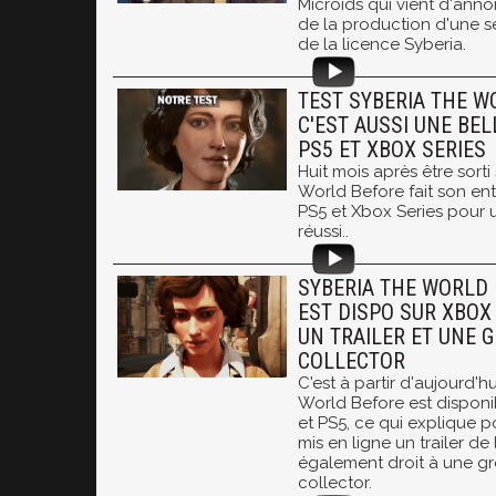
Microids qui vient d'ann
de la production d'une s
de la licence Syberia.
TEST SYBERIA THE W
C'EST AUSSI UNE BEL
PS5 ET XBOX SERIES
Huit mois après être sorti
World Before fait son en
PS5 et Xbox Series pour u
réussi..
SYBERIA THE WORLD 
EST DISPO SUR XBOX 
UN TRAILER ET UNE 
COLLECTOR
C'est à partir d'aujourd'h
World Before est disponi
et PS5, ce qui explique p
mis en ligne un trailer d
également droit à une gr
collector.