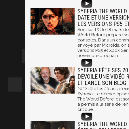
SYBERIA THE WORLD 
DATE ET UNE VERSIO
LES VERSIONS PS5 E
Sorti sur PC le 18 mars de
World Before prépare son
consoles. Dans un comm
envoyé par Microids, on
versions PS5 et Xbox Serie
novembre prochain.
SYBERIA FÊTE SES 20
DÉVOILE UNE VIDÉO 
ET LANCE SON BLOG
2022 fête les 20 ans d'ex
Syberia. Le dernier épisod
The World Before, est sor
a permis à la série de re
critique.
SYBERIA THE WORLD 