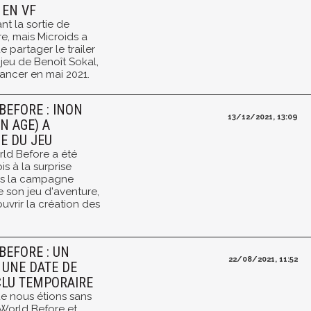
 EN VF
ant la sortie de
e, mais Microids a
e partager le trailer
jeu de Benoît Sokal,
ancer en mai 2021.
BEFORE : INON
13/12/2021, 13:09
N AGE) A
E DU JEU
rld Before a été
s à la surprise
ris la campagne
 son jeu d'aventure,
vrir la création des
BEFORE : UN
22/08/2021, 11:52
 UNE DATE DE
CLU TEMPORAIRE
e nous étions sans
World Before et