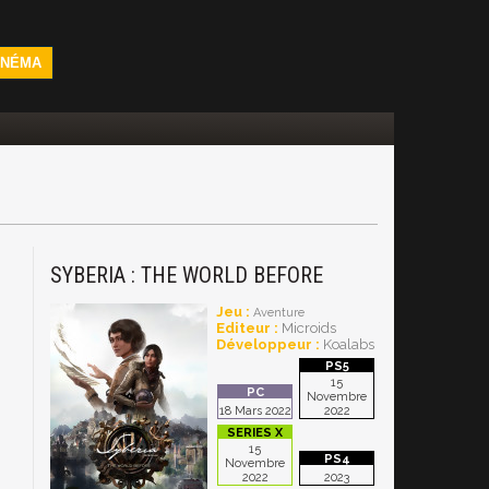
INÉMA
SYBERIA : THE WORLD BEFORE
Jeu :
Aventure
Editeur :
Microids
Développeur :
Koalabs
15
Novembre
18 Mars 2022
2022
15
Novembre
2022
2023