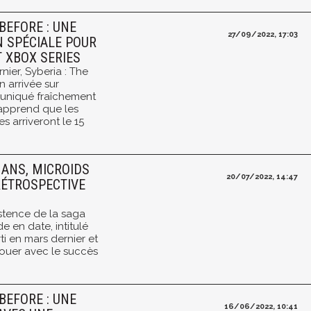
BEFORE : UNE
27/09/2022, 17:03
N SPÉCIALE POUR
T XBOX SERIES
rnier, Syberia : The
 arrivée sur
uniqué fraîchement
 apprend que les
s arriveront le 15
 ANS, MICROIDS
20/07/2022, 14:47
RÉTROSPECTIVE
istence de la saga
e en date, intitulé
ti en mars dernier et
nouer avec le succès
BEFORE : UNE
16/06/2022, 10:41