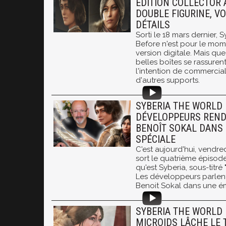
ÉDITION COLLECTOR 
DOUBLE FIGURINE, VO
DÉTAILS
Sorti le 18 mars dernier,
Before n'est pour le mome
version digitale. Mais q
belles boîtes se rassurent
l'intention de commerciali
d'autres supports.
SYBERIA THE WORLD 
DÉVELOPPEURS REN
BENOÎT SOKAL DANS
SPÉCIALE
C'est aujourd'hui, vendre
sort le quatrième épisod
qu'est Syberia, sous-titré
Les développeurs parlent
Benoit Sokal dans une ém
SYBERIA THE WORLD 
MICROIDS LÂCHE LE 