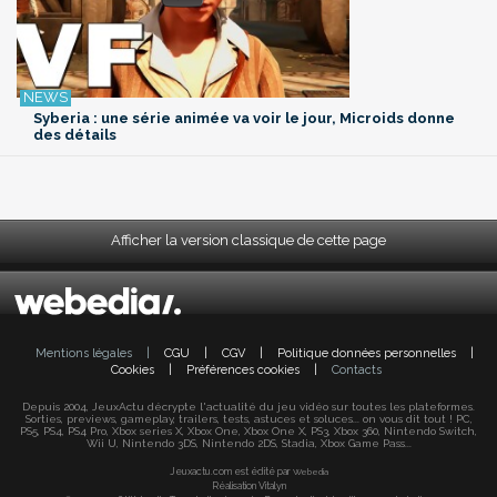
Syberia : une série animée va voir le jour, Microids donne
des détails
Afficher la version classique de cette page
Mentions légales
|
CGU
|
CGV
|
Politique données personnelles
|
Cookies
|
Préférences cookies
|
Contacts
Depuis 2004, JeuxActu décrypte l'actualité du jeu vidéo sur toutes les plateformes.
Sorties, previews, gameplay, trailers, tests, astuces et soluces... on vous dit tout ! PC,
PS5, PS4, PS4 Pro, Xbox series X, Xbox One, Xbox One X, PS3, Xbox 360, Nintendo Switch,
Wii U, Nintendo 3DS, Nintendo 2DS, Stadia, Xbox Game Pass...
Jeuxactu.com est édité par
Webedia
Réalisation Vitalyn