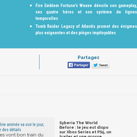
Fire Emblem Fortune's Weave dévoile son gameplay,
ses quatre héros et son système de lignes
temporelles
Tomb Raider Legacy of Atlantis promet des énigmes
plus exigeantes et des pièges impitoyables
Partagez
Syberia The World
érie animée va voir le jour,
Before : le jeu est dispo
 des détails
sur Xbox Series et PS5, un
s vont bon train du
trailer et une grosse