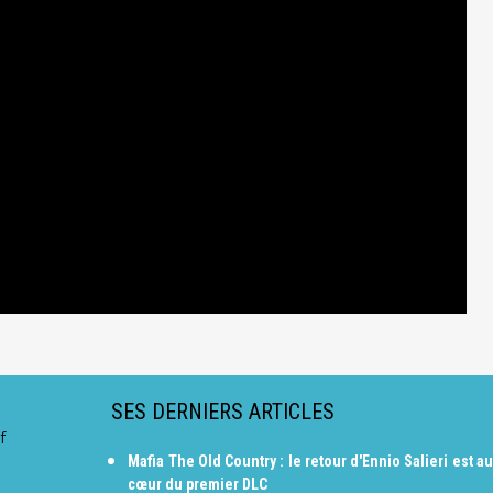
SES DERNIERS ARTICLES
f
Mafia The Old Country : le retour d'Ennio Salieri est au
cœur du premier DLC