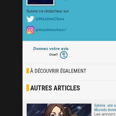
Suivre ce rédacteur sur
@MaximeChao
@maximechao/
Donnez votre avis
Osef
Furieux
Blasé
À DÉCOUVRIR ÉGALEMENT
Osef
AUTRES ARTICLES
Joyeux
Excité
Syberia : une s
Microids donne
Les annonce