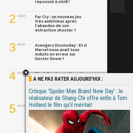
repoussé à 2028 !
2
NEWS
Far Cry : un nouveau jeu
très ambitieux après
l'abandon de son
extraction shooter ?
3
NEWS
Avengers Doomsday : Et si
Marvel nous avait tous
induits en erreur sur
Doctor Doom ?
4
NEWS
Black Panther 3 : Marvel
A NE PAS RATER AUJOURD'HUI :
dévoile son nouveau
T'Challa, Ryan Coogler
l'aurait trouvé en
Critique 'Spider-Man Brand New Day' : le
quelques semaines
réalisateur de Shang-Chi offre enfin à Tom
Holland le film qu’il méritait
5
NEWS
Ghost Rider dans le MCU :
Ryan Gosling prend le
relais de Nicolas Cage