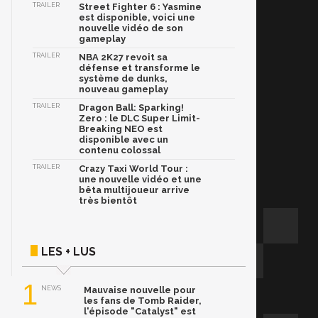
TRAILER
Street Fighter 6 : Yasmine
est disponible, voici une
nouvelle vidéo de son
gameplay
TRAILER
NBA 2K27 revoit sa
défense et transforme le
système de dunks,
nouveau gameplay
TRAILER
Dragon Ball: Sparking!
Zero : le DLC Super Limit-
Breaking NEO est
disponible avec un
contenu colossal
TRAILER
Crazy Taxi World Tour :
une nouvelle vidéo et une
bêta multijoueur arrive
très bientôt
LES + LUS
1
NEWS
Mauvaise nouvelle pour
les fans de Tomb Raider,
l'épisode "Catalyst" est