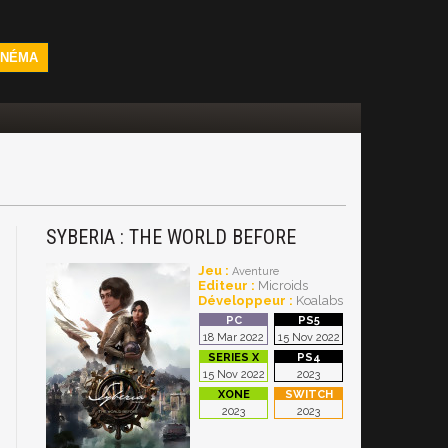
INÉMA
SYBERIA : THE WORLD BEFORE
Jeu :
Aventure
Editeur :
Microids
Développeur :
Koalabs
18 Mar 2022
15 Nov 2022
15 Nov 2022
2023
2023
2023