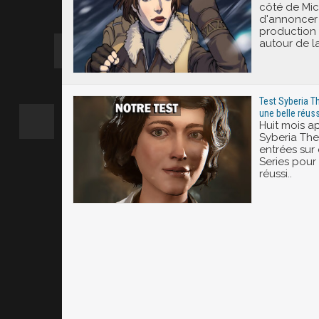
côté de Mic
d'annoncer 
production 
autour de la
Test Syberia T
une belle réus
Huit mois ap
Syberia The
entrées sur
Series pour 
réussi..