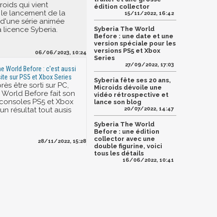
roids qui vient
édition collector
le lancement de la
15/11/2022, 16:42
d'une série animée
 licence Syberia.
Syberia The World
Before : une date et une
version spéciale pour les
versions PS5 et Xbox
06/06/2023, 10:24
Series
27/09/2022, 17:03
he World Before : c'est aussi
site sur PS5 et Xbox Series
Syberia fête ses 20 ans,
rès être sorti sur PC,
Microids dévoile une
 World Before fait son
vidéo rétrospective et
 consoles PS5 et Xbox
lance son blog
un résultat tout ausis
20/07/2022, 14:47
Syberia The World
Before : une édition
collector avec une
28/11/2022, 15:28
double figurine, voici
tous les détails
16/06/2022, 10:41