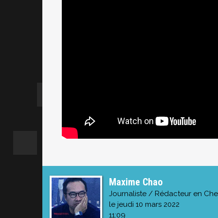
Maxime Chao
Journaliste / Rédacteur en Che
le jeudi 10 mars 2022
11:09