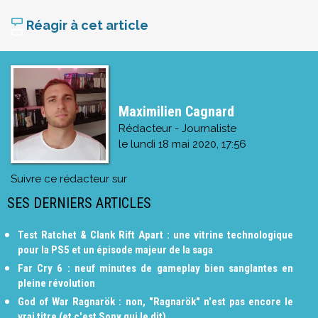
Réagir à cet article
Maximilien Cagnard
Rédacteur - Journaliste
le
lundi 18 mai 2020, 17:56
Suivre ce rédacteur sur
SES DERNIERS ARTICLES
Test Ratchet & Clank Rift Apart : une vitrine technologique
pour la PS5 et un épisode majeur de la saga
Far Cry 6 : neuf minutes de gameplay bien sanglantes en
pleine révolution
God of War Ragnarök : non, "Ragnarök" n'est pas encore le
vrai titre (et c'est Sony qui le dit)