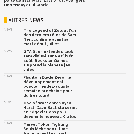
parlé de Star Wars, Last of Us, Avengers
Doomsday et DiCaprio
AUTRES NEWS
NEWS
The Legend of Zelda : l'un
des derniers rôles de Sam
Neill confirmé avant sa
mort début juillet
NEWS
GTA 6 : un extended look
sera diffusé sur Netflix fin
août, Rockstar Games
surprend la planète jeu
vidéo
NEWS
Phantom Blade Zero : le
développement est
bouclé, rendez-vous la
semaine prochaine pour
du très lourd
NEWS
God of War : après Ryan
Hurst, Dave Bautista serait
en négociations pour
devenir le nouveau Kratos
NEWS
Marvel Tōkon Fighting
Souls lâche son ultime
trailer avant le grand