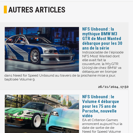
AUTRES ARTICLES
NFS Unbound : la
mythique BMW M3
GTR de Most Wanted
débarque pour les 30
ans de la série
Indissociable de l'épisode
NFS Most Wanted dont
elle avait fait la
couverture, la M3 GTR
(2005) de chez BMW va
débarquer en trompe
dans Need for Speed Unbound au travers de la prochaine mise à jour,
baptisée Volume 9.
26/11/2024, 17:50
NFS Unbound : le
Volume 4 débarque
pour les 75 ans de
Porsche, nouvelle
vidéo
EA et Criterion Games
annoncent aujourd’hui la
date de sortie de de
Need for Speed Volume