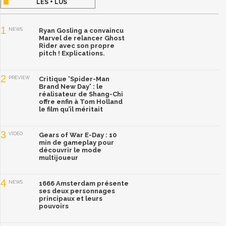
LES + LUS
1
NEWS
Ryan Gosling a convaincu
Marvel de relancer Ghost
Rider avec son propre
pitch ! Explications.
2
PREVIEW
Critique 'Spider-Man
Brand New Day' : le
réalisateur de Shang-Chi
offre enfin à Tom Holland
le film qu’il méritait
3
VIDÉO
Gears of War E-Day : 10
min de gameplay pour
découvrir le mode
multijoueur
4
NEWS
1666 Amsterdam présente
ses deux personnages
principaux et leurs
pouvoirs