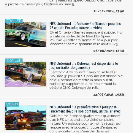
dans Need for Speed Unbound au travers de
la prochaine mise à jour, baptisée Volume 9.
26/11/2024, 17:50
NFS Unbound : le Volume 4 débarque pour les
75 ans de Porsche, nouvelle vidéo
EA et Criterion Games annoncent aujourd’hui
la date de sortie de de Need for Speed
Volume 4. Cette troisième mise à jour post-
lancement sera disponible le 16 août 2023.
08/08/2023, 18:18
NFS Unbound : la Delorean est dispo dans le
jeu, un trailer de gameplay
Electronic Arts nous fait savoir que le DLC
"Volume 3" pour NFS Unbound est disponible,
ce qui permet de mettre la main sur du
contenuy supplémentaire, notamment la
célèbre DMC Delorean de 1981.
22/06/2023, 10:59
NFS Unbound : la première mise à jour post-
lancement dévoile son contenu, un trailer avec
Cela fait maintenant quatre mois quasiment
que NFS Unbound a été lâché en pleine
nature. Un épisode pour le moins réussi, qui
renoue avec le succès critique d'antan, et
dont le contenu va s'enrichir dans les