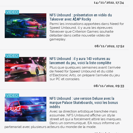
14/11/2022, 17:34
NFS Unbound : présentation en vidéo du
Takeover avec A$AP Rocky
Parmi les innovations apportées dans Need for
Speed Unbound, il y aura les épreuves
Takeover que Criterion Games souhaite
détailler dans cette nouvelle vidéo de
gameplay.
08/11/2022, 17:52
NFS Unbound : il y aura 143 voitures au
lancement du jeu, voici la liste complète
Plus que quelques semaines avant l'arrivée
de Need for Speed Unbound et du côté
d'Electronic Arts, on prépare l'arrivée du jeu
sur PC et consoles.
08/11/2022, 09:33
NFS Unbound : une version Deluxe avec la
marque Palace Skateboards, voici les bonus
inédits
Avec sa direction artistique tranchée mais
assumée, NFS Unbound affiche un style
street art qui a forcément attiré les marques.
Dans un communiqué, EA nous informe un
partenariat avec plusieurs acteurs du monde de la mode.