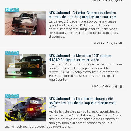
28/11/2022, 09:11
NFS Unbound : Criterion Games dévoiles les
courses de jour, du gameplay sans montage
La date du 2 décembre approche à vitesse
grand V et du côté d'Electronic Arts, on
continue de communiquer autour de Need
for Speed Unbound, l'épisode de toutes les
discordes.
21/11/2022, 17:26
NFS Unbound : la Mercedes 190E custom
d'A$AP Rocky présentée en vidéo
Electronic Arts nous propose de découvrir une
nouvelle vidéo dans laquelle on voit le
rappeur A$AP Rocky découvrir la Mercedes
190E personnalisée à son style et ce qu'il
représente.
16/11/2022, 19:19
NFS Unbound : la liste des musiques a été
révélée, les fans de hip-hop et d'électro vont
kiffer
Après la liste des 143 voitures disponibles au
lancement de NFS Unbound, Electronic Arts a
décidé de révéler l'ensemble des artistes et
des groupes qui seront présents pour la
soundtrack du jeu de courses open world.