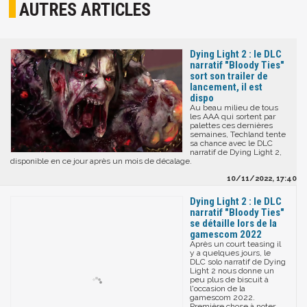
AUTRES ARTICLES
Dying Light 2 : le DLC
narratif "Bloody Ties"
sort son trailer de
lancement, il est
dispo
Au beau milieu de tous
les AAA qui sortent par
palettes ces dernières
semaines, Techland tente
sa chance avec le DLC
narratif de Dying Light 2,
disponible en ce jour après un mois de décalage.
10/11/2022, 17:40
Dying Light 2 : le DLC
narratif "Bloody Ties"
se détaille lors de la
gamescom 2022
Après un court teasing il
y a quelques jours, le
DLC solo narratif de Dying
Light 2 nous donne un
peu plus de biscuit à
l'occasion de la
gamescom 2022.
Première chose à noter,