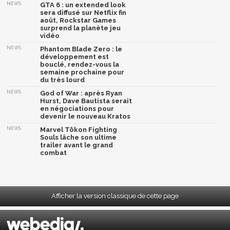
NEWS
GTA 6 : un extended look
sera diffusé sur Netflix fin
août, Rockstar Games
surprend la planète jeu
vidéo
NEWS
Phantom Blade Zero : le
développement est
bouclé, rendez-vous la
semaine prochaine pour
du très lourd
NEWS
God of War : après Ryan
Hurst, Dave Bautista serait
en négociations pour
devenir le nouveau Kratos
NEWS
Marvel Tōkon Fighting
Souls lâche son ultime
trailer avant le grand
combat
Afficher la version classique de cette page