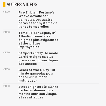
AUTRES VIDÉOS
VIDÉO
Fire Emblem Fortune's
Weave dévoile son
gameplay, ses quatre
héros et son système de
lignes temporelles
VIDÉO
Tomb Raider Legacy of
Atlantis promet des
énigmes plus exigeantes
et des pièges
impitoyables
VIDÉO
EA Sports FC 27 : le mode
Carrière signe sa plus
grosse révolution depuis
des années
VIDÉO
Gears of War E-Day : 10
min de gameplay pour
découvrir le mode
multijoueur
VIDÉO
Street Fighter : le Blanka
de Jason Momoa nous
montre enfin son visage,
et ses attaques