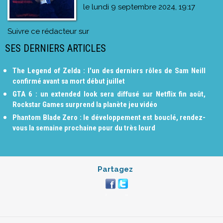
le
lundi 9 septembre 2024, 19:17
Suivre ce rédacteur sur
SES DERNIERS ARTICLES
The Legend of Zelda : l'un des derniers rôles de Sam Neill
confirmé avant sa mort début juillet
GTA 6 : un extended look sera diffusé sur Netflix fin août,
Rockstar Games surprend la planète jeu vidéo
Phantom Blade Zero : le développement est bouclé, rendez-
vous la semaine prochaine pour du très lourd
Partagez