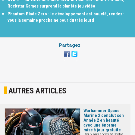
Rockstar Games surprend la planète jeu vidéo
Phantom Blade Zero : le développement est bouclé, rendez-
vous la semaine prochaine pour du très lourd
Partagez
AUTRES ARTICLES
Warhammer Space
Marine 2 conclut son
Année 2 en beauté
avec une énorme
mise à jour gratuite
Deux ans après sa sortie,