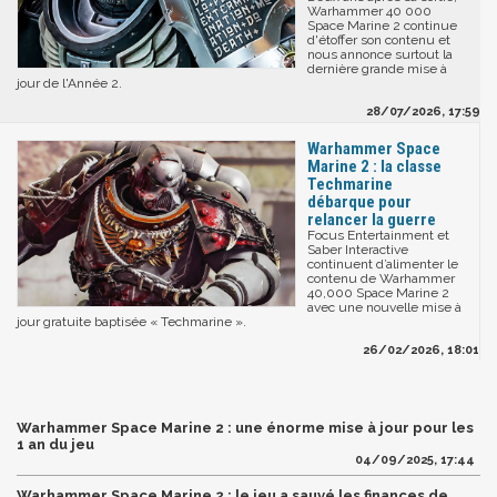
Warhammer 40 000
Space Marine 2 continue
d'étoffer son contenu et
nous annonce surtout la
dernière grande mise à
jour de l'Année 2.
28/07/2026, 17:59
Warhammer Space
Marine 2 : la classe
Techmarine
débarque pour
relancer la guerre
Focus Entertainment et
Saber Interactive
continuent d’alimenter le
contenu de Warhammer
40,000 Space Marine 2
avec une nouvelle mise à
jour gratuite baptisée « Techmarine ».
26/02/2026, 18:01
Warhammer Space Marine 2 : une énorme mise à jour pour les
1 an du jeu
04/09/2025, 17:44
Warhammer Space Marine 2 : le jeu a sauvé les finances de