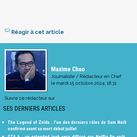
Réagir à cet article
Maxime Chao
Journaliste / Rédacteur en Chef
le
mardi 15 octobre 2024, 18:31
Suivre ce rédacteur sur
SES DERNIERS ARTICLES
The Legend of Zelda : l'un des derniers rôles de Sam Neill
confirmé avant sa mort début juillet
GTA 6 : un extended look sera diffusé sur Netflix fin août,