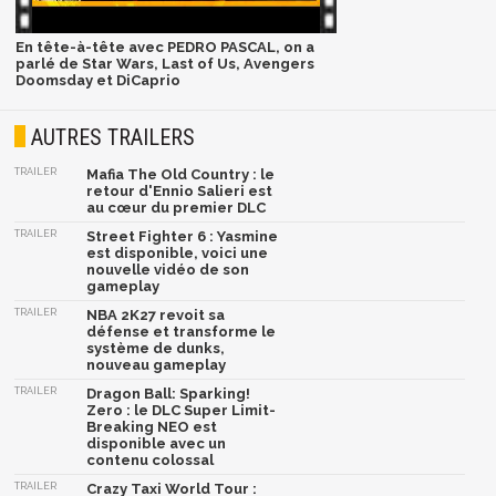
En tête-à-tête avec PEDRO PASCAL, on a
parlé de Star Wars, Last of Us, Avengers
Doomsday et DiCaprio
AUTRES TRAILERS
TRAILER
Mafia The Old Country : le
retour d'Ennio Salieri est
au cœur du premier DLC
TRAILER
Street Fighter 6 : Yasmine
est disponible, voici une
nouvelle vidéo de son
gameplay
TRAILER
NBA 2K27 revoit sa
défense et transforme le
système de dunks,
nouveau gameplay
TRAILER
Dragon Ball: Sparking!
Zero : le DLC Super Limit-
Breaking NEO est
disponible avec un
contenu colossal
TRAILER
Crazy Taxi World Tour :