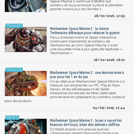
Space Marine 2 continue d'étoffer son
contenu et nous annonce surtout la dernière
grande mise à jour de l'Année 2.
28/07/2026, 17:59
Warhammer Space Marine 2 : la classe
Techmarine débarque pour relancer la guerre
Focus Entertainment et Saber Interactive
continuent d’alimenter le contenu de
Warhammer 40,000 Space Marine 2 avec
une nouvelle mise à jour gratuite baptisée «
Techmarine ».
26/02/2026, 18:01
Warhammer Space Marine 2 : une énorme mise à
jour pour les 1 an du jeu
Un an déjà que Warhammer Space Marine 2 a
marqué son empreinte sur PC, PS5 et Xbox
Series, et les développeurs de Saber
Interactive ont décidé de fêter cette date
anniversaire en proposant du contenu costaud
pour les joueurs.
04/09/2025, 17:44
Warhammer Space Marine 2 : le jeu a sauvé les
finances de Focus, bilan des derniers chiffres
S’il fallait encore une preuve que les
Ultramarines savent faire autre chose que