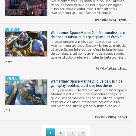
Nous sommes à un mois pile poil de l'arrivée
dans les bacs et sur les boutiques en ligne
aussi (surtout d'ailleurs) du très attendu
Warhammer 40.000 Space Marine 2.
09/08/2024, 17:01
Warhammer Space Marine 2 : bêta annulée pour
de bonnes raison et du gameplay bien énervé
Il reste encore 2 mois avant de voir arriver
Warhammer 40.000 Space Marine 2, mais du
côté de Saber Interactive, c'est le branle-bas
de combat, à tel point que nous avons appris
que le studio préfère annuler la bêta qui était
prév
01/07/2024, 15:41
Warhammer Space Marine 2 : plus de 6 min de
gameplay inédites, c'est une boucherie
La hype autour de Warhammer 40.000 Space
Marine 2 est en train de s'accélérer depuis
quelques semaines, et Focus Entertainment
et le studio Saber Interactive savent qu'ils
peuvent séduire le grand public avec leur
jeu.
20/06/2024, 11:43
1
2
Suivante
Dernière