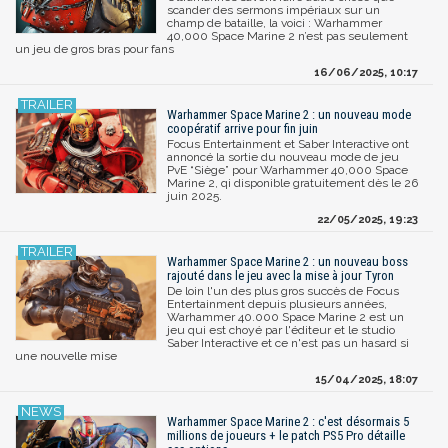
scander des sermons impériaux sur un
champ de bataille, la voici : Warhammer
40,000 Space Marine 2 n’est pas seulement
un jeu de gros bras pour fans
16/06/2025, 10:17
Warhammer Space Marine 2 : un nouveau mode
coopératif arrive pour fin juin
Focus Entertainment et Saber Interactive ont
annoncé la sortie du nouveau mode de jeu
PvE “Siège” pour Warhammer 40,000 Space
Marine 2, qi disponible gratuitement dès le 26
juin 2025.
22/05/2025, 19:23
Warhammer Space Marine 2 : un nouveau boss
rajouté dans le jeu avec la mise à jour Tyron
De loin l'un des plus gros succès de Focus
Entertainment depuis plusieurs années,
Warhammer 40.000 Space Marine 2 est un
jeu qui est choyé par l'éditeur et le studio
Saber Interactive et ce n'est pas un hasard si
une nouvelle mise
15/04/2025, 18:07
Warhammer Space Marine 2 : c'est désormais 5
millions de joueurs + le patch PS5 Pro détaille