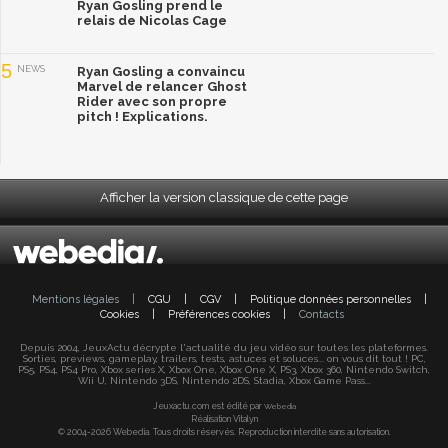
Ryan Gosling prend le
relais de Nicolas Cage
5
NEWS
Ryan Gosling a convaincu
Marvel de relancer Ghost
Rider avec son propre
pitch ! Explications.
Afficher la version classique de cette page
Mentions légales
|
CGU
|
CGV
|
Politique données personnelles
|
Cookies
|
Préférences cookies
|
Contacts
Depuis 2004, JeuxActu décrypte l'actualité du jeu vidéo sur toutes les plateformes.
Sorties, previews, gameplay, trailers, tests, astuces et soluces... on vous dit tout ! PC,
PS5, PS4, PS4 Pro, Xbox series X, Xbox One, Xbox One X, PS3, Xbox 360, Nintendo Switch,
Wii U, Nintendo 3DS, Nintendo 2DS, Stadia, Xbox Game Pass...
Jeuxactu.com est édité par
Webedia
Réalisation Vitalyn
© 2004-2026 Webedia. Tous droits réservés. Reproduction interdite sans autorisation.