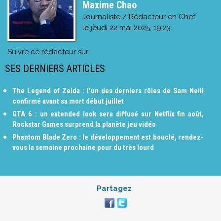
Maxime Chao
Journaliste / Rédacteur en Chef
le
jeudi 22 mai 2025, 19:23
Suivre ce rédacteur sur
SES DERNIERS ARTICLES
The Legend of Zelda : l'un des derniers rôles de Sam Neill
confirmé avant sa mort début juillet
GTA 6 : un extended look sera diffusé sur Netflix fin août,
Rockstar Games surprend la planète jeu vidéo
Phantom Blade Zero : le développement est bouclé, rendez-
vous la semaine prochaine pour du très lourd
Partagez