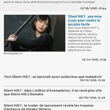
point le retour de la série fonctionne aujourd’hui à l’échelle mondiale.
13/05/2026, 10:44
Silent Hill f : une mise
à jour pour rendre le
jeu plus facile
Alors que Silent Hill F a
dépassé le million
d’exemplaires vendus
depuis sa sortie le 25
septembre 2025, le titre
continue d’évoluer grâce
à des mises à jour
attentives de ses
développeurs.
13/11/2025, 17:35
Test Silent Hill f : un épisode aussi audacieux que maladroit
03/10/2025, 17:29
Silent Hill f : déjà 1 million d'exemplaires, il se vend plus vite
que Silent Hill 2 Remake
29/09/2025, 11:49
Silent Hill f : le trailer de lancement révèle les traumas
d'enfance de Hinako Shimizu