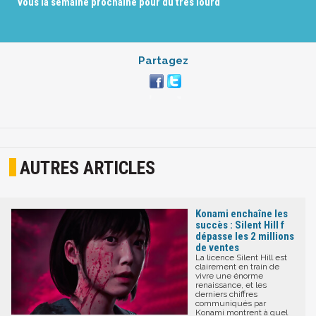
vous la semaine prochaine pour du très lourd
Partagez
AUTRES ARTICLES
Konami enchaîne les
succès : Silent Hill f
dépasse les 2 millions
de ventes
La licence Silent Hill est
clairement en train de
vivre une énorme
renaissance, et les
derniers chiffres
communiqués par
Konami montrent à quel