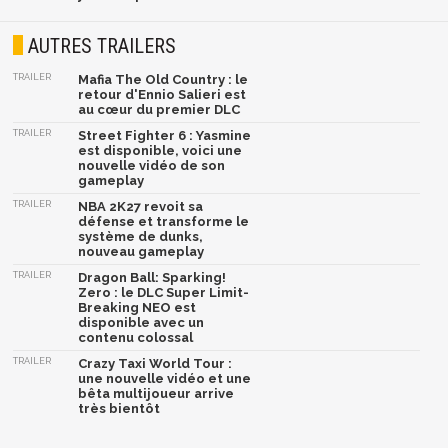
AUTRES TRAILERS
TRAILER
Mafia The Old Country : le
retour d'Ennio Salieri est
au cœur du premier DLC
TRAILER
Street Fighter 6 : Yasmine
est disponible, voici une
nouvelle vidéo de son
gameplay
TRAILER
NBA 2K27 revoit sa
défense et transforme le
système de dunks,
nouveau gameplay
TRAILER
Dragon Ball: Sparking!
Zero : le DLC Super Limit-
Breaking NEO est
disponible avec un
contenu colossal
TRAILER
Crazy Taxi World Tour :
une nouvelle vidéo et une
bêta multijoueur arrive
très bientôt