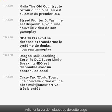
TRAILER
Mafia The Old Country : le
retour d'Ennio Salieri est
au cœur du premier DLC
TRAILER
Street Fighter 6 : Yasmine
est disponible, voici une
nouvelle vidéo de son
gameplay
TRAILER
NBA 2K27 revoit sa
défense et transforme le
système de dunks,
nouveau gameplay
TRAILER
Dragon Ball: Sparking!
Zero : le DLC Super Limit-
Breaking NEO est
disponible avec un
contenu colossal
TRAILER
Crazy Taxi World Tour :
une nouvelle vidéo et une
bêta multijoueur arrive
très bientôt
Afficher la version classique de cette page