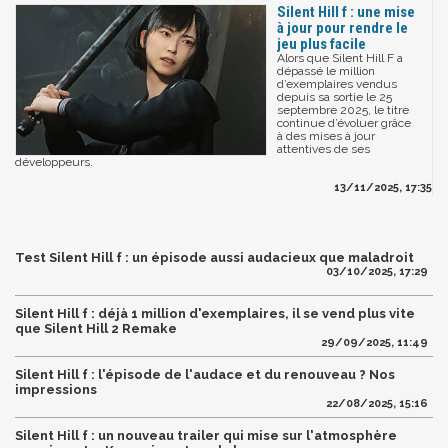
Silent Hill f : une mise
à jour pour rendre le
jeu plus facile
Alors que Silent Hill F a
dépassé le million
d’exemplaires vendus
depuis sa sortie le 25
septembre 2025, le titre
continue d’évoluer grâce
à des mises à jour
attentives de ses
développeurs.
13/11/2025, 17:35
Test Silent Hill f : un épisode aussi audacieux que maladroit
03/10/2025, 17:29
Silent Hill f : déjà 1 million d'exemplaires, il se vend plus vite
que Silent Hill 2 Remake
29/09/2025, 11:49
Silent Hill f : l'épisode de l'audace et du renouveau ? Nos
impressions
22/08/2025, 15:16
Silent Hill f : un nouveau trailer qui mise sur l'atmosphère