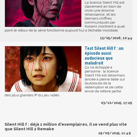
La licence Silent Hill est
clairement en train de
vivre une énorme
renaissance, et les
derniers chiffres
communiqués par
Konami montrent à quel
point le retour de la série fonctionne aujourd’hui à l’échelle mondiale.
13/05/2026, 10:44
Test Silent Hill f : un
épisode aussi
audacieux que
maladroit
Ça n’a échappé à
personne : la licence
Silent Hill est désormais
lancée à pleine balle sur
l’autoroute de la
rédemption et de cette
envie de refaire partie
des plus grandes IP du jeu vidéo.
03/10/2025, 17:29
Silent Hill f : déjà 1 million d'exemplaires, il se vend plus vite
que Silent Hill 2 Remake
29/09/2025, 11:49