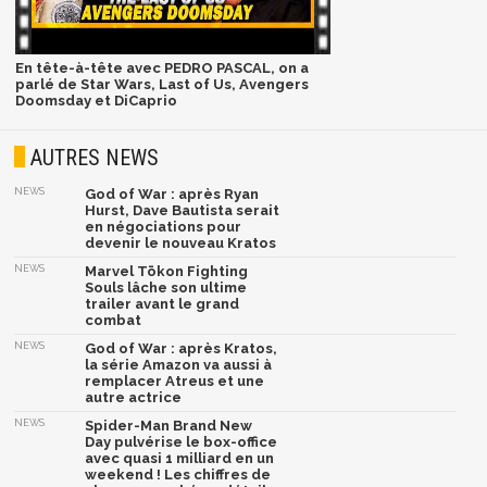
En tête-à-tête avec PEDRO PASCAL, on a
parlé de Star Wars, Last of Us, Avengers
Doomsday et DiCaprio
AUTRES NEWS
NEWS
God of War : après Ryan
Hurst, Dave Bautista serait
en négociations pour
devenir le nouveau Kratos
NEWS
Marvel Tōkon Fighting
Souls lâche son ultime
trailer avant le grand
combat
NEWS
God of War : après Kratos,
la série Amazon va aussi à
remplacer Atreus et une
autre actrice
NEWS
Spider-Man Brand New
Day pulvérise le box-office
avec quasi 1 milliard en un
weekend ! Les chiffres de