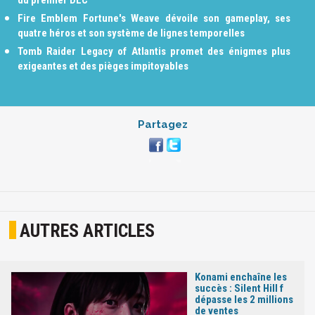
Fire Emblem Fortune's Weave dévoile son gameplay, ses
quatre héros et son système de lignes temporelles
Tomb Raider Legacy of Atlantis promet des énigmes plus
exigeantes et des pièges impitoyables
Partagez
AUTRES ARTICLES
Konami enchaîne les
succès : Silent Hill f
dépasse les 2 millions
de ventes