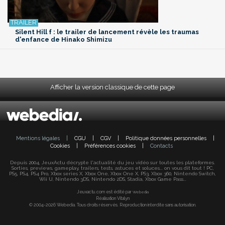
Silent Hill f : le trailer de lancement révèle les traumas
d'enfance de Hinako Shimizu
Afficher la version classique de cette page
Mentions légales
|
CGU
|
CGV
|
Politique données personnelles
|
Cookies
|
Préférences cookies
|
Contacts
Depuis 2004, JeuxActu décrypte l'actualité du jeu vidéo sur toutes les plateformes.
Sorties, previews, gameplay, trailers, tests, astuces et soluces... on vous dit tout ! PC,
PS5, PS4, PS4 Pro, Xbox series X, Xbox One, Xbox One X, PS3, Xbox 360, Nintendo Switch,
Wii U, Nintendo 3DS, Nintendo 2DS, Stadia, Xbox Game Pass...
Jeuxactu.com est édité par
Webedia
Réalisation Vitalyn
© 2004-2026 Webedia. Tous droits réservés. Reproduction interdite sans autorisation.