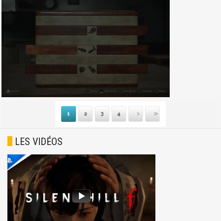
1
2
3
4
Suivante
Dernière
LES VIDÉOS