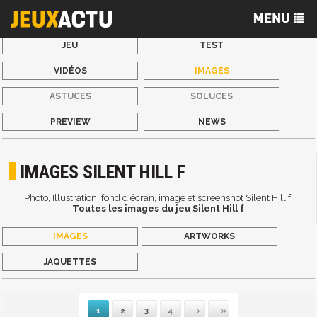
JEU
TEST
VIDÉOS
IMAGES
ASTUCES
SOLUCES
PREVIEW
NEWS
IMAGES SILENT HILL F
Photo, Illustration, fond d'écran, image et screenshot Silent Hill f.
Toutes les images du jeu Silent Hill f
IMAGES
ARTWORKS
JAQUETTES
1
2
3
4
Suivante
Dernière