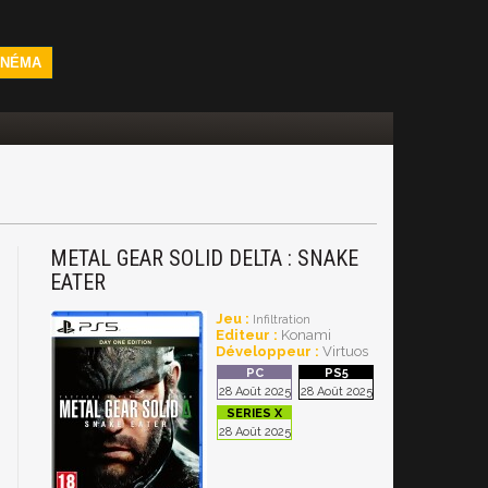
INÉMA
METAL GEAR SOLID DELTA : SNAKE
EATER
Jeu :
Infiltration
Editeur :
Konami
Développeur :
Virtuos
28 Août 2025
28 Août 2025
28 Août 2025