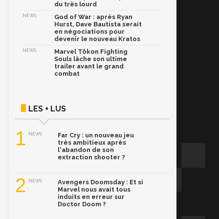
du très lourd
NEWS
God of War : après Ryan
Hurst, Dave Bautista serait
en négociations pour
devenir le nouveau Kratos
NEWS
Marvel Tōkon Fighting
Souls lâche son ultime
trailer avant le grand
combat
LES + LUS
1
NEWS
Far Cry : un nouveau jeu
très ambitieux après
l'abandon de son
extraction shooter ?
2
NEWS
Avengers Doomsday : Et si
Marvel nous avait tous
induits en erreur sur
Doctor Doom ?