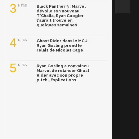
3
NEWS
Black Panther 3 : Marvel
dévoile son nouveau
T'Challa, Ryan Coogler
l'aurait trouvé en
quelques semaines
4
NEWS
Ghost Rider dans le MCU :
Ryan Gosling prend le
relais de Nicolas Cage
5
NEWS
Ryan Gosling a convaincu
Marvel de relancer Ghost
Rider avec son propre
pitch ! Explications.