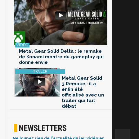
Metal Gear Solid Delta : le remake
de Konami montre du gameplay qui
donne envie
Metal Gear Solid
3 Remake : il a
enfin été
officialisé avec un
trailer qui fait
débat
NEWSLETTERS
Ne loupez rien de l'actualité du jeu vidéo en