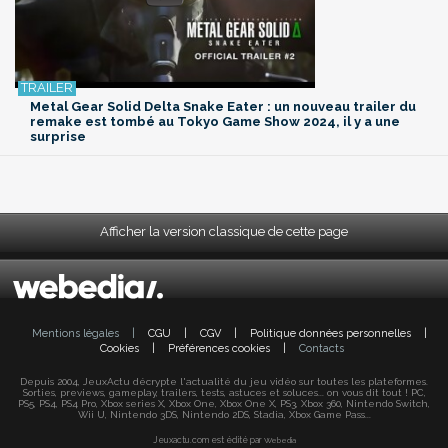
Metal Gear Solid Delta Snake Eater : un nouveau trailer du
remake est tombé au Tokyo Game Show 2024, il y a une
surprise
Afficher la version classique de cette page
Mentions légales
|
CGU
|
CGV
|
Politique données personnelles
|
Cookies
|
Préférences cookies
|
Contacts
Depuis 2004, JeuxActu décrypte l'actualité du jeu vidéo sur toutes les plateformes.
Sorties, previews, gameplay, trailers, tests, astuces et soluces... on vous dit tout ! PC,
PS5, PS4, PS4 Pro, Xbox series X, Xbox One, Xbox One X, PS3, Xbox 360, Nintendo Switch,
Wii U, Nintendo 3DS, Nintendo 2DS, Stadia, Xbox Game Pass...
Jeuxactu.com est édité par
Webedia