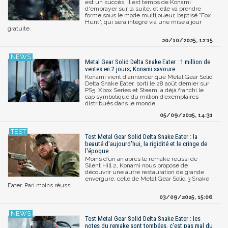
est un succès, il est temps de Konami
d'embrayer sur la suite, et elle va prendre
forme sous le mode multijoueur, baptisé "Fox
Hunt", qui sera intégré via une mise à jour
gratuite.
20/10/2025, 12:15
Metal Gear Solid Delta Snake Eater : 1 million de
ventes en 2 jours; Konami savoure
Konami vient d'annoncer que Metal Gear Solid
Delta Snake Eater, sorti le 28 août dernier sur
PS5, Xbox Series et Steam, a déjà franchi le
cap symbolique du million d’exemplaires
distribués dans le monde.
05/09/2025, 14:31
Test Metal Gear Solid Delta Snake Eater : la
beauté d'aujourd'hui, la rigidité et le cringe de
l'époque
Moins d’un an après le remake réussi de
Silent Hill 2, Konami nous propose de
découvrir une autre restauration de grande
envergure, celle de Metal Gear Solid 3 Snake
Eater. Pari moins réussi.
03/09/2025, 15:06
Test Metal Gear Solid Delta Snake Eater : les
notes du remake sont tombées, c'est pas mal du