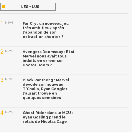
LES + LUS
1
NEWS
Far Cry : un nouveau jeu
très ambitieux après
l'abandon de son
extraction shooter ?
2
NEWS
Avengers Doomsday : Et si
Marvel nous avait tous
induits en erreur sur
Doctor Doom ?
3
NEWS
Black Panther 3 : Marvel
dévoile son nouveau
T'Challa, Ryan Coogler
l'aurait trouvé en
quelques semaines
4
NEWS
Ghost Rider dans le MCU :
Ryan Gosling prend le
relais de Nicolas Cage