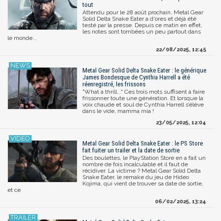
tout
Attendu pour le 28 août prochain, Metal Gear
Solid Delta Snake Eater a d'ores et déjà été
testé par la presse. Depuis ce matin en effet,
les notes sont tombées un peu partout dans
le monde...
22/08/2025, 12:45
Metal Gear Solid Delta Snake Eater : le générique
James Bondesque de Cynthia Harrell a été
réenregistré, les frissons
"What a thrill..." Ces trois mots suffisent à faire
frissonner toute une génération. Et lorsque la
voix chaude et soul de Cynthia Harrell s’élève
dans le vide, mamma mia !
23/05/2025, 12:04
Metal Gear Solid Delta Snake Eater : le PS Store
fait fuiter un trailer et la date de sortie
Des boulettes, le PlayStation Store en a fait un
nombre de fois incalculable et il faut de
récidiver. La victime ? Metal Gear Solid Delta
Snake Eater, le remake du jeu de Hideo
Kojima, qui vient de trouver sa date de sortie,
et ce
06/02/2025, 13:24