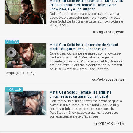
Metal Gear Solid Delta Snake Eater : un nouveau
trailer du remake est tombé au Tokyo Game
Show 2024, il y a une surprise
Cette fois-ci, c'est avec Xbox que Konami a
décidé de s'associer pour promouvoir Metal
Gear Solid Delta : Snake Eater au Tokyo Game
Show 2024.
26/09/2024, 17:08
Metal Gear Solid Delta : le remake de Konami
montre du gameplay qui donne envie
Quelques jours à peine après son showcase
dédié à Silent Hill 2 Remake où le jeu a
davantage divisé qu'il n'a rassemblé, Konami
était de retour lors de la conférence Microsoft
pour le Summer Game Fest, le triste
remplaçant de l'E3
09/06/2024, 19:21
Metal Gear Solid 3 Remake : il a enfin été
officialisé avec un trailer qui fait débat
Cela fait plusieurs années maintenant que la
rumeur d'un remake de Metal Gear Solid 3
court sur Internet et c'est ce soir, lors du
PlayStation Showcase du 24 mai 2023 que
son existence a été officialisée.
24/05/2023, 22:54