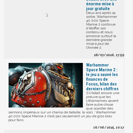
énorme mise à
jour gratuite
Deux ans après sa
sortie, Warhammer
40 000 Space
Marine 2 continue
d'étoffer son
contenu et nous
annonce surtout la
dernière grande
mise à jour de
l'Année 2.
28/07/2026, 17:59
Warhammer
Space Marine 2 :
le jeu a sauvé les
finances de
Focus, bilan des
derniers chiffres
S’il fallait encore une
preuve que les
Ultramarines savent
faire autre chose
que scander des
sermons impériaux sur un champ de bataille, la voici : Warhammer
40,000 Space Marine 2 n’est pas seulement un jeu de gros bras
pour fans
16/06/2025, 10:17