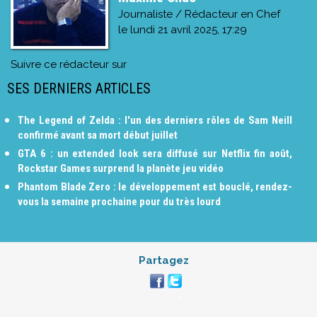
Journaliste / Rédacteur en Chef
le
lundi 21 avril 2025, 17:29
Suivre ce rédacteur sur
SES DERNIERS ARTICLES
The Legend of Zelda : l'un des derniers rôles de Sam Neill
confirmé avant sa mort début juillet
GTA 6 : un extended look sera diffusé sur Netflix fin août,
Rockstar Games surprend la planète jeu vidéo
Phantom Blade Zero : le développement est bouclé, rendez-
vous la semaine prochaine pour du très lourd
Partagez