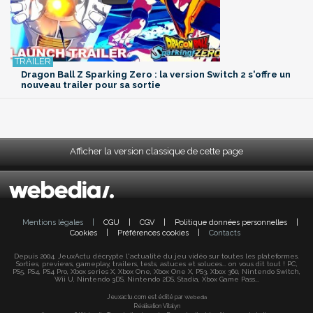
Dragon Ball Z Sparking Zero : la version Switch 2 s'offre un
nouveau trailer pour sa sortie
Afficher la version classique de cette page
Mentions légales
|
CGU
|
CGV
|
Politique données personnelles
|
Cookies
|
Préférences cookies
|
Contacts
Depuis 2004, JeuxActu décrypte l'actualité du jeu vidéo sur toutes les plateformes.
Sorties, previews, gameplay, trailers, tests, astuces et soluces... on vous dit tout ! PC,
PS5, PS4, PS4 Pro, Xbox series X, Xbox One, Xbox One X, PS3, Xbox 360, Nintendo Switch,
Wii U, Nintendo 3DS, Nintendo 2DS, Stadia, Xbox Game Pass...
Jeuxactu.com est édité par
Webedia
Réalisation Vitalyn