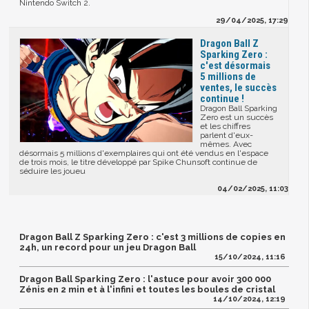
Nintendo Switch 2.
29/04/2025, 17:29
Dragon Ball Z
Sparking Zero :
c'est désormais
5 millions de
ventes, le succès
continue !
Dragon Ball Sparking
Zero est un succès
et les chiffres
parlent d'eux-
mêmes. Avec
désormais 5 millions d'exemplaires qui ont été vendus en l'espace
de trois mois, le titre développé par Spike Chunsoft continue de
séduire les joueu
04/02/2025, 11:03
Dragon Ball Z Sparking Zero : c'est 3 millions de copies en
24h, un record pour un jeu Dragon Ball
15/10/2024, 11:16
Dragon Ball Sparking Zero : l'astuce pour avoir 300 000
Zénis en 2 min et à l'infini et toutes les boules de cristal
14/10/2024, 12:19