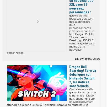
un nouveau DLC
XXL avec 33
nouveaux
personnages !
que ce dernier
proposait déjà l’un
des castings les
plus
impressionnants
jamais vus dans un
titre Dragon Ball, le
"Super Limit-
Breaking NEO DLC"
viendra ajouter pas
moins de 33
nouveaux
personnages.
23/07/2026, 19:06
​Dragon Ball
Sparking! Zero va
débarquer sur
Nintendo Switch
2​, les indices
sont formels
C’est une nouvelle
qui ravira les fans de
la franchise : Dragon
Ball: Sparking! Zero,
le successeur tant
attendu de la série Budokai Tenkaichi, semble en route pour la