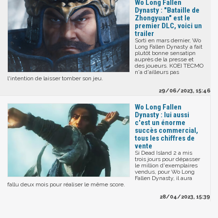
Wo Long Fallen
Dynasty : "Bataille de
Zhongyuan" est le
premier DLC, voici un
trailer
Sorti en mars dernier, Wo
Long Fallen Dynasty a fait
plutôt bonne sensatipn
auprès de la presse et
des joueurs. KOEI TECMO
n'a d'ailleurs pas
l'intention de laisser tomber son jeu.
29/06/2023, 15:46
Wo Long Fallen
Dynasty : lui aussi
c'est un énorme
succès commercial,
tous les chiffres de
vente
Si Dead Island 2 a mis
trois jours pour dépasser
le million d'exemplaires
vendus, pour Wo Long
Fallen Dynasty, il aura
fallu deux mois pour réaliser le même score.
28/04/2023, 15:39