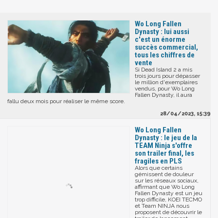
Wo Long Fallen
Dynasty : lui aussi
c'est un énorme
succès commercial,
tous les chiffres de
vente
Si Dead Island 2 a mis
trois jours pour dépasser
le million d'exemplaires
vendus, pour Wo Long
Fallen Dynasty, il aura
fallu deux mois pour réaliser le même score.
28/04/2023, 15:39
Wo Long Fallen
Dynasty : le jeu de la
TEAM Ninja s'offre
son trailer final, les
fragiles en PLS
Alors que certains
gémissent de douleur
sur les réseaux sociaux,
affirmant que Wo Long
Fallen Dynasty est un jeu
trop difficile, KOEI TECMO
et Team NINJA nous
proposent de découvrir le