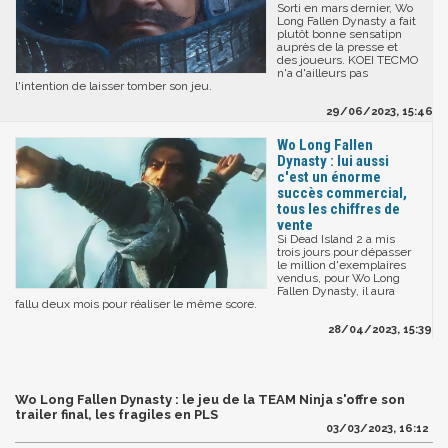
Sorti en mars dernier, Wo
Long Fallen Dynasty a fait
plutôt bonne sensatipn
auprès de la presse et
des joueurs. KOEI TECMO
n'a d'ailleurs pas
l'intention de laisser tomber son jeu.
29/06/2023, 15:46
Wo Long Fallen
Dynasty : lui aussi
c'est un énorme
succès commercial,
tous les chiffres de
vente
Si Dead Island 2 a mis
trois jours pour dépasser
le million d'exemplaires
vendus, pour Wo Long
Fallen Dynasty, il aura
fallu deux mois pour réaliser le même score.
28/04/2023, 15:39
Wo Long Fallen Dynasty : le jeu de la TEAM Ninja s'offre son
trailer final, les fragiles en PLS
03/03/2023, 16:12