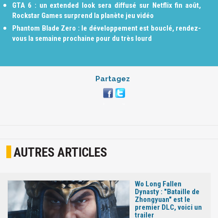
GTA 6 : un extended look sera diffusé sur Netflix fin août,
Rockstar Games surprend la planète jeu vidéo
Phantom Blade Zero : le développement est bouclé, rendez-
vous la semaine prochaine pour du très lourd
Partagez
AUTRES ARTICLES
Wo Long Fallen
Dynasty : "Bataille de
Zhongyuan" est le
premier DLC, voici un
trailer