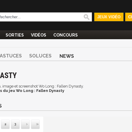
JEUX VIDÉO
C
SORTIES
VIDÉOS
CONCOURS
ASTUCES
SOLUCES
NEWS
NASTY
an, image et screenshot Wo Long : Fallen Dynasty.
 du jeu Wo Long : Fallen Dynasty
S
2
3
vante
ernière