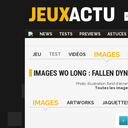
NEWS
TESTS
PREVIEWS
ASTUCES
IMAGES
TEST
JEU
VIDÉOS
IMAGES WO LONG : FALLEN DY
Photo, Illustration, fond d'écr
Toutes les images
IMAGES
ARTWORKS
JAQUETTE
1
Sui
D