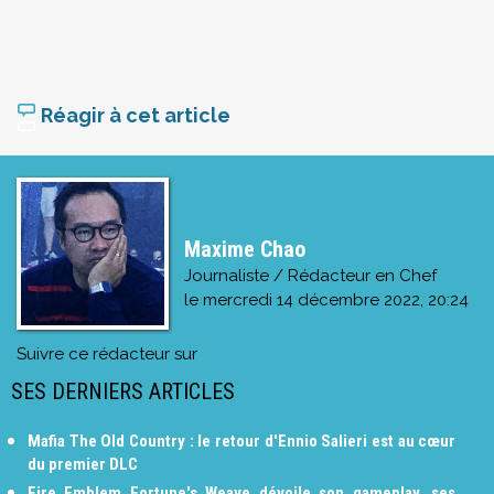
Réagir à cet article
Maxime Chao
Journaliste / Rédacteur en Chef
le
mercredi 14 décembre 2022, 20:24
Suivre ce rédacteur sur
SES DERNIERS ARTICLES
Mafia The Old Country : le retour d'Ennio Salieri est au cœur
du premier DLC
Fire Emblem Fortune's Weave dévoile son gameplay, ses