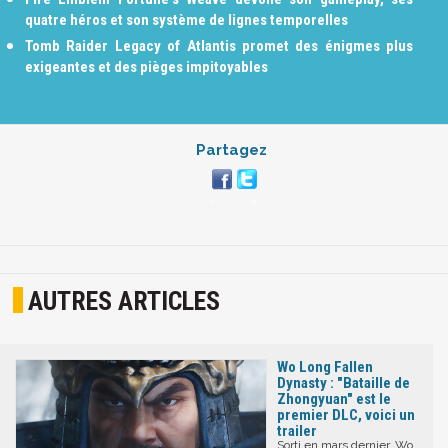
quatre héros et son système de lignes temporelles
Tomb Raider Legacy of Atlantis promet des énigmes plus
exigeantes et des pièges impitoyables
Partagez
AUTRES ARTICLES
Wo Long Fallen
Dynasty : "Bataille de
Zhongyuan" est le
premier DLC, voici un
trailer
Sorti en mars dernier, Wo