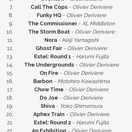
Call The Cops
-
Olivier Deriviere
Funky HQ
-
Olivier Deriviere
The Commissioner
-
XL Middleton
The Storm Boat
-
Olivier Deriviere
Nora
-
Keiji Yamagishi
Ghost Fair
-
Olivier Deriviere
Estel: Round 1
-
Harumi Fujita
The Undergrounds
-
Olivier Deriviere
On Fire
-
Olivier Deriviere
Barbon
-
Motohiro Kawashima
Chow Time
-
Olivier Deriviere
Do Joe
-
Olivier Deriviere
Shiva
-
Yoko Shimomura
Aphex Train
-
Olivier Deriviere
Estel: Round 2
-
Harumi Fujita
An Exhibition
-
Olivier Deriviere