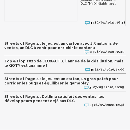
DLC "Mr X Nightmare".
30/04/2021, 16:43
1 |
Streets of Rage 4 : le jeu est un carton avec 2,5 millions de
ventes, un DLC à venir pour enrichir le contenu
08/04/2021, 15:15
6 |
Top & Flop 2020 de JEUXACTU, l'année de la désillusion, mais
le GOTY est unanime !
31/12/2020, 17:00
8 |
Streets of Rage 4 : le jeu est un carton, un gros patch pour
corriger les bugs et équilibrer le gameplay
07/09/2020, 16:09
2 |
Streets of Rage 4 : DotEmu satisfait des ventes, les
développeurs pensent déjà aux DLC
26/05/2020, 12:48
1 |