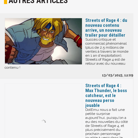
AUTRES ARTICLES
Streets of Rage 4 : du
nouveau contenu
arrive, un nouveau
trailer pour détailler
Succès critique et
commercial phénoménal
(plus de 2.5 millions de
ventes à travers le monde
en 1 an d'exploitation),
Streets of Rage 4 est de
retour avec du nouveau
contenu !
13/03/2023, 12:09
Streets of Rage 4 :
Max Thunder, le boss
catcheur, est le
nouveau perso
jouable
DotEmu nous a fait une
petite surprise
aujourd'hui, puisqu'on a
eu des nouvelles du côté
de Streets of Rage 4, et
plus précisément du
prochain personnage
jouable à venir dans le