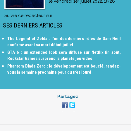
le
vendredi 1er juillet 2022, 19:26
Suivre ce rédacteur sur
SES DERNIERS ARTICLES
The Legend of Zelda : l'un des derniers rôles de Sam Neill
confirmé avant sa mort début juillet
GTA 6 : un extended look sera diffusé sur Netflix fin août,
Rockstar Games surprend la planète jeu vidéo
Phantom Blade Zero : le développement est bouclé, rendez-
vous la semaine prochaine pour du très lourd
Partagez