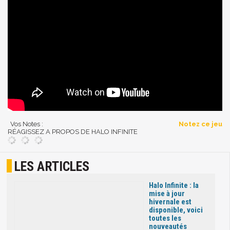
Vos Notes :
Notez ce jeu
RÉAGISSEZ A PROPOS DE HALO INFINITE
LES ARTICLES
Halo Infinite : la
mise à jour
hivernale est
disponible, voici
toutes les
nouveautés