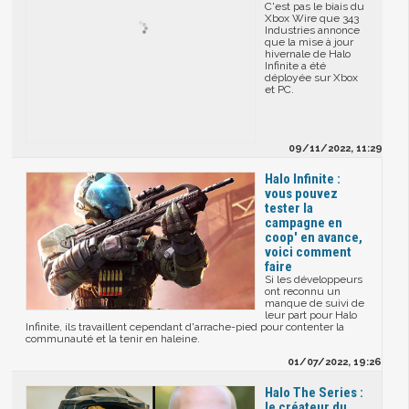
C'est pas le biais du
Xbox Wire que 343
Industries annonce
que la mise à jour
hivernale de Halo
Infinite a été
déployée sur Xbox
et PC.
09/11/2022, 11:29
Halo Infinite :
vous pouvez
tester la
campagne en
coop' en avance,
voici comment
faire
Si les développeurs
ont reconnu un
manque de suivi de
leur part pour Halo
Infinite, ils travaillent cependant d'arrache-pied pour contenter la
communauté et la tenir en haleine.
01/07/2022, 19:26
Halo The Series :
le créateur du