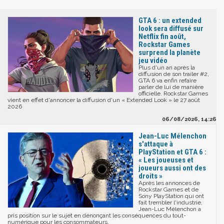
GTA 6 : un extended
look sera diffusé sur
Netflix fin août,
Rockstar Games
surprend la planète
jeu vidéo
Plus d'un an après la
diffusion de son trailer #2,
GTA 6 va enfin refaire
parler de lui de manière
officielle. Rockstar Games
vient en effet d'annoncer la diffusion d'un « Extended Look » le 27 août
2026
06/08/2026, 14:26
Jean-Luc Mélenchon
s'attaque à
PlayStation et GTA 6 :
« Les joueuses et
joueurs aussi ont des
droits »
Après les annonces de
Rockstar Games et de
Sony PlayStation qui ont
fait trembler l'industrie,
Jean-Luc Mélenchon a
pris position sur le sujet en dénonçant les conséquences du tout-
numérique pour les consommateurs.