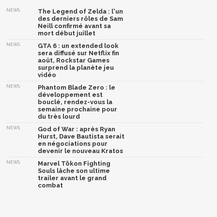
NEWS
The Legend of Zelda : l'un
des derniers rôles de Sam
Neill confirmé avant sa
mort début juillet
NEWS
GTA 6 : un extended look
sera diffusé sur Netflix fin
août, Rockstar Games
surprend la planète jeu
vidéo
NEWS
Phantom Blade Zero : le
développement est
bouclé, rendez-vous la
semaine prochaine pour
du très lourd
NEWS
God of War : après Ryan
Hurst, Dave Bautista serait
en négociations pour
devenir le nouveau Kratos
NEWS
Marvel Tōkon Fighting
Souls lâche son ultime
trailer avant le grand
combat