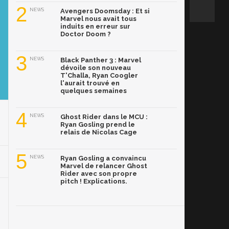
2
NEWS
Avengers Doomsday : Et si
Marvel nous avait tous
induits en erreur sur
Doctor Doom ?
3
NEWS
Black Panther 3 : Marvel
dévoile son nouveau
T'Challa, Ryan Coogler
l'aurait trouvé en
quelques semaines
4
NEWS
Ghost Rider dans le MCU :
Ryan Gosling prend le
relais de Nicolas Cage
5
NEWS
Ryan Gosling a convaincu
Marvel de relancer Ghost
Rider avec son propre
pitch ! Explications.