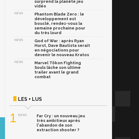
surprend la planète jeu
vidéo
NEWS
Phantom Blade Zero : le
développement est
bouclé, rendez-vous la
semaine prochaine pour
du très lourd
NEWS
God of War : après Ryan
Hurst, Dave Bautista serait
en négociations pour
devenir le nouveau Kratos
NEWS
Marvel Tōkon Fighting
Souls lâche son ultime
trailer avant le grand
combat
LES + LUS
1
NEWS
Far Cry : un nouveau jeu
très ambitieux après
l'abandon de son
extraction shooter ?