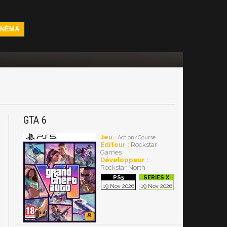
INÉMA
GTA 6
Jeu :
Action/Course
Editeur :
Rockstar
Games
Développeur :
Rockstar North
19 Nov 2026
19 Nov 2026