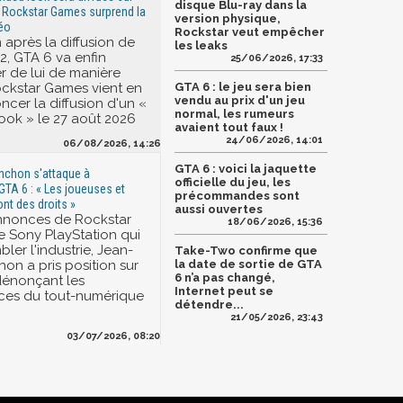
disque Blu-ray dans la
t, Rockstar Games surprend la
version physique,
déo
Rockstar veut empêcher
 après la diffusion de
les leaks
#2, GTA 6 va enfin
25/06/2026, 17:33
er de lui de manière
Rockstar Games vient en
GTA 6 : le jeu sera bien
vendu au prix d'un jeu
ncer la diffusion d'un «
normal, les rumeurs
ok » le 27 août 2026
avaient tout faux !
24/06/2026, 14:01
06/08/2026, 14:26
GTA 6 : voici la jaquette
nchon s'attaque à
officielle du jeu, les
GTA 6 : « Les joueuses et
précommandes sont
nt des droits »
aussi ouvertes
annonces de Rockstar
18/06/2026, 15:36
 Sony PlayStation qui
bler l'industrie, Jean-
Take-Two confirme que
on a pris position sur
la date de sortie de GTA
6 n’a pas changé,
 dénonçant les
Internet peut se
es du tout-numérique
détendre...
21/05/2026, 23:43
03/07/2026, 08:20