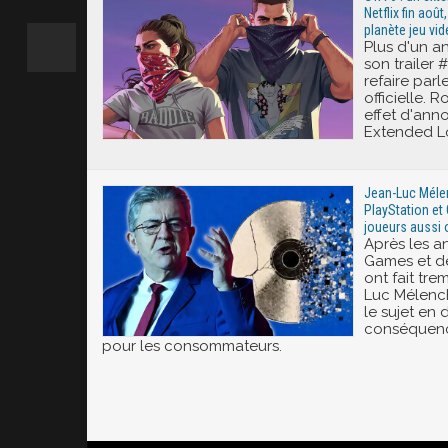
Netflix fin aoû
planète jeu vi
Plus d'un an
son trailer 
refaire parl
officielle. 
effet d'anno
Extended Lo
Jean-Luc Méle
PlayStation et 
joueurs aussi o
Après les 
Games et de
ont fait trem
Luc Mélench
le sujet en
conséquenc
pour les consommateurs.