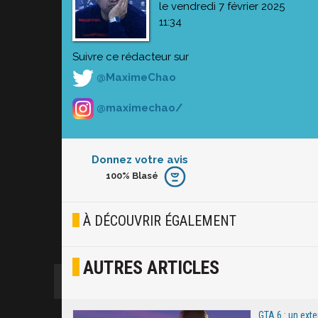
le vendredi 7 février 2025
11:34
Suivre ce rédacteur sur
@MaximeChao
@maximechao/
Donnez votre avis
100%
Blasé
Furieux
Blasé
À DÉCOUVRIR ÉGALEMENT
Osef
AUTRES ARTICLES
Joyeux
Excité
GTA 6 : un ext