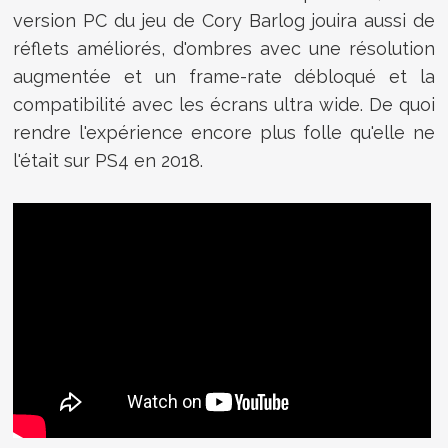
version PC du jeu de Cory Barlog jouira aussi de
réflets améliorés, d'ombres avec une résolution
augmentée et un frame-rate débloqué et la
compatibilité avec les écrans ultra wide. De quoi
rendre l'expérience encore plus folle qu'elle ne
l'était sur PS4 en 2018.