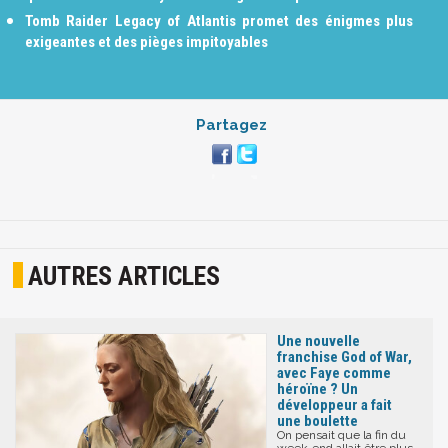
Tomb Raider Legacy of Atlantis promet des énigmes plus
exigeantes et des pièges impitoyables
Partagez
AUTRES ARTICLES
Une nouvelle
franchise God of War,
avec Faye comme
héroïne ? Un
développeur a fait
une boulette
On pensait que la fin du