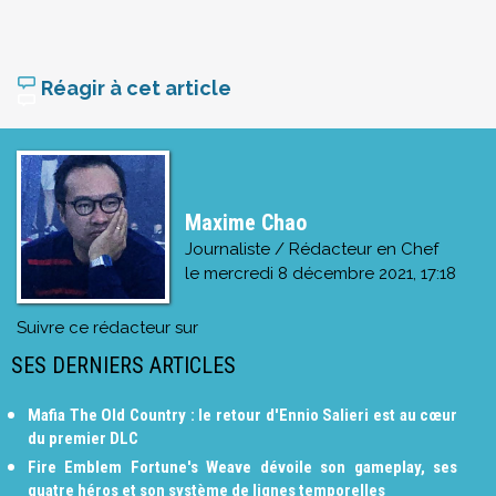
Réagir à cet article
Maxime Chao
Journaliste / Rédacteur en Chef
le
mercredi 8 décembre 2021, 17:18
Suivre ce rédacteur sur
SES DERNIERS ARTICLES
Mafia The Old Country : le retour d'Ennio Salieri est au cœur
du premier DLC
Fire Emblem Fortune's Weave dévoile son gameplay, ses
quatre héros et son système de lignes temporelles