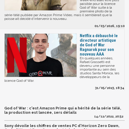
week-end allait être plus
paisible pour la licence
God of War suite à la
première photo de la
série-télé publiée par Amazon Prime Video, mais il semblerait que la
poisse ait décidé d'intervenir à nouveau.
01/03/2026, 19:10
Netflix a débauché le
directeur artistique
de God of War
Ragnarok pour son
nouveau AAA
En quelques années,
Rafael Grassetti est
devenu une personne
importante au sein des
studios Santa Monica, les
développeurs de la
licence God of War.
31/05/2023, 18:34
God of War : c'est Amazon Prime qui a hérité de la série télé,
la production est lancée, 1ers détails
14/12/2022, 20:52
Sony dévoile les chiffres de ventes PC d'Horizon Zero Dawn,