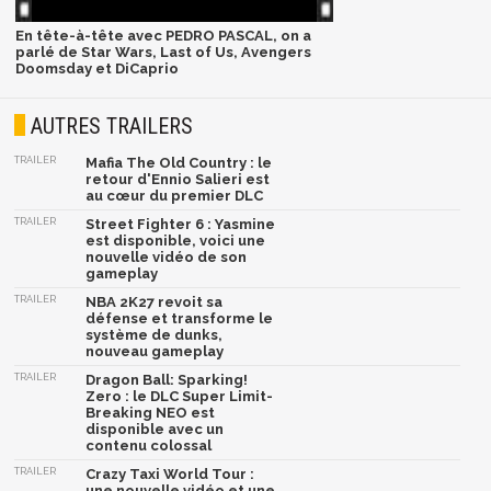
En tête-à-tête avec PEDRO PASCAL, on a
parlé de Star Wars, Last of Us, Avengers
Doomsday et DiCaprio
AUTRES TRAILERS
TRAILER
Mafia The Old Country : le
retour d'Ennio Salieri est
au cœur du premier DLC
TRAILER
Street Fighter 6 : Yasmine
est disponible, voici une
nouvelle vidéo de son
gameplay
TRAILER
NBA 2K27 revoit sa
défense et transforme le
système de dunks,
nouveau gameplay
TRAILER
Dragon Ball: Sparking!
Zero : le DLC Super Limit-
Breaking NEO est
disponible avec un
contenu colossal
TRAILER
Crazy Taxi World Tour :
une nouvelle vidéo et une