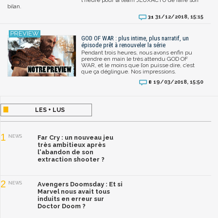
bilan.
31/12/2018, 15:15
31
GOD OF WAR : plus intime, plus narratif, un
épisode prêt à renouveler la série
Pendant trois heures, nous avons enfin pu
prendre en main le très attendu GOD OF
WAR, et le moins que l’on puisse dire, c’est
que ça déglingue. Nos impressions.
19/03/2018, 15:50
8
LES + LUS
1
NEWS
Far Cry : un nouveau jeu
très ambitieux après
l'abandon de son
extraction shooter ?
2
NEWS
Avengers Doomsday : Et si
Marvel nous avait tous
induits en erreur sur
Doctor Doom ?