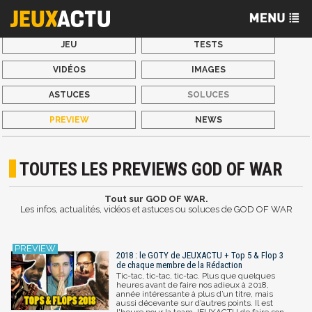
JEU
TESTS
VIDÉOS
IMAGES
ASTUCES
SOLUCES
PREVIEW
NEWS
TOUTES LES PREVIEWS GOD OF WAR
Tout sur GOD OF WAR.
Les infos, actualités, vidéos et astuces ou soluces de GOD OF WAR
2018 : le GOTY de JEUXACTU + Top 5 & Flop 3
de chaque membre de la Rédaction
Tic-tac, tic-tac, tic-tac. Plus que quelques
heures avant de faire nos adieux à 2018,
année intéressante à plus d’un titre, mais
aussi décevante sur d’autres points. Il est
l'heure pour la team JEUXACTU de faire son