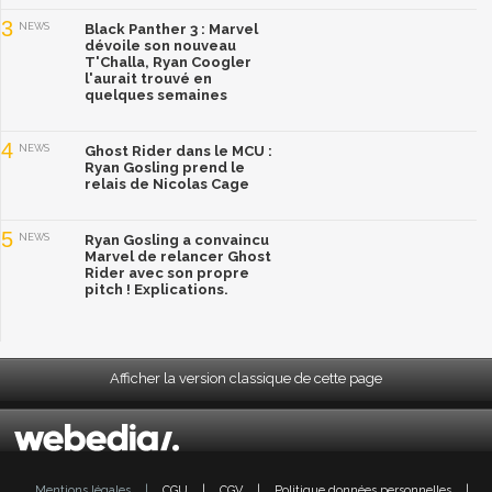
3
NEWS
Black Panther 3 : Marvel
dévoile son nouveau
T'Challa, Ryan Coogler
l'aurait trouvé en
quelques semaines
4
NEWS
Ghost Rider dans le MCU :
Ryan Gosling prend le
relais de Nicolas Cage
5
NEWS
Ryan Gosling a convaincu
Marvel de relancer Ghost
Rider avec son propre
pitch ! Explications.
Afficher la version classique de cette page
Mentions légales
|
CGU
|
CGV
|
Politique données personnelles
|