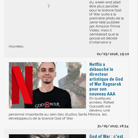
du week-end allait
être plus paisible
pour la licence God
of War suite à la
première photo de la
série-télé publiée
par Amazon Prime
Video, mais il
semblerait que la
poisse ait décidé
d'intervenir à
nouveau.
01/03/2026, 19:10
Netflix a
débauché le
directeur
artistique de God
of War Ragnarok
pour son
nouveau AAA
En quelques
années, Rafael
Grassetti est
devenu une
personne importante au sein des studios Santa Monica, les
développeurs de la licence God of War.
31/05/2023, 18:34
God of War : c'est