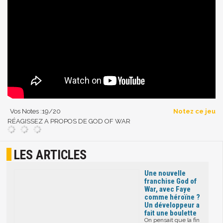
Vos Notes :
19
/20
Notez ce jeu
RÉAGISSEZ A PROPOS DE GOD OF WAR
LES ARTICLES
Une nouvelle
franchise God of
War, avec Faye
comme héroïne ?
Un développeur a
fait une boulette
On pensait que la fin