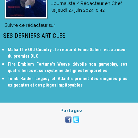
Journaliste / Rédacteur en Chef
le
jeudi 27 juin 2024, 0:42
Suivre ce rédacteur sur
SES DERNIERS ARTICLES
Mafia The Old Country : le retour d'Ennio Salieri est au cœur
du premier DLC
Fire Emblem Fortune's Weave dévoile son gameplay, ses
quatre héros et son système de lignes temporelles
Tomb Raider Legacy of Atlantis promet des énigmes plus
exigeantes et des pièges impitoyables
Partagez