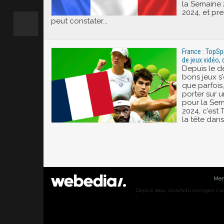
la Semaine 
2024, et pr
peut constater...
France : TopSp
de jeux vidéo, 
Depuis le d
bons jeux s'
que parfois, 
porter sur u
pour la Sem
2024, c'est
la tête dans
Men
Depuis 2004, JeuxActu décrypte l'actu