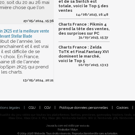
et de sa Switch est
20, soit du 20 au 26 mai
totale, voici le Top 5 des
emière chose que l'on
ventes
14/08/2023, 16:48
27/05/2024, 15:36
Charts France : Pikmin 4
prend la tête des ventes,
in 2K25 est la meilleure vente
des surprises sur PC
devant Stellar Blade
31/07/2023, 15:37
ébut de l'année, les
enchaînent et il est vrai
Charts France : Zelda
il est difficile de se
ToTK et Final Fantasy XVI
n choix. En France,
dominent le marché,
voici le Top 5
aine 18 de l'année
10/07/2023, 13:13
 TopSpin 2K25 qui prend
 les charts.
13/05/2024, 20:21
tions légales
|
CGU
|
CGV
|
Politique données personnelles
|
Cookies
|
alité du jeu vidéo sur toutes les plateformes. Sorties, previews, gameplay, trailers, tests, astu
Xbox One, Xbox One X, PS3, Xbox 360, Nintendo Switch, Wii U, Nintendo 3DS, Nintendo 2
Jeuxactu.com est édité par
Webedia
Réalisation Vitalyn
© 2004-2026 Webedia. Tous droits réservés. Reproduction interdite sans autorisation.