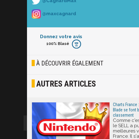
@CagnardMax
@maxcagnard
Donnez votre avis
100%
Blasé
Furieux
Blasé
À DÉCOUVRIR ÉGALEMENT
Osef
AUTRES ARTICLES
Joyeux
Excité
Charts France :
Blade se font b
classement
Comme c'est
le SELL a p
meilleures 
France. Il s