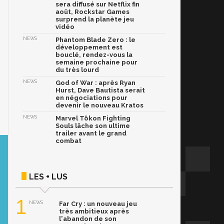
sera diffusé sur Netflix fin
août, Rockstar Games
surprend la planète jeu
vidéo
NEWS
Phantom Blade Zero : le
développement est
bouclé, rendez-vous la
semaine prochaine pour
du très lourd
NEWS
God of War : après Ryan
Hurst, Dave Bautista serait
en négociations pour
devenir le nouveau Kratos
NEWS
Marvel Tōkon Fighting
Souls lâche son ultime
trailer avant le grand
combat
LES + LUS
1
NEWS
Far Cry : un nouveau jeu
très ambitieux après
l'abandon de son