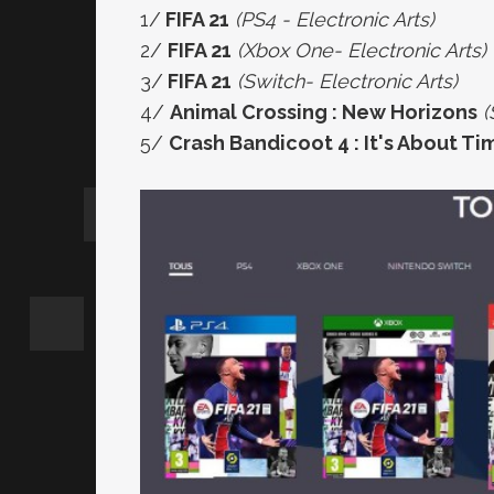
1/
FIFA 21
(PS4 - Electronic Arts)
2/
FIFA 21
(Xbox One- Electronic Arts)
3/
FIFA 21
(Switch- Electronic Arts)
4/
Animal Crossing : New Horizons
(
5/
Crash Bandicoot 4 : It's About Ti