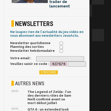
trailer de
lancement
NEWSLETTERS
Ne loupez rien de l'actualité du jeu vidéo en
vous abonnant aux newsletters JeuxActu.
Newsletter quotidienne
Planning des sorties
Newsletter hebdomadaire
Votre email :
Veuillez saisir ce code :
AUTRES NEWS
NEWS
The Legend of Zelda : l'un
des derniers rôles de Sam
Neill confirmé avant sa
mort début juillet
NEWS
GTA 6 : un extended look