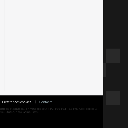
Préférences cookies
|
Contacts
ces et soluces... on vous dit tout ! PC, PS5, PS4, PS4 Pro, Xbox series X,
DS, Stadia, Xbox Game Pass...