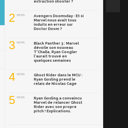
extraction shooter ?
2
NEWS
Avengers Doomsday : Et si
Marvel nous avait tous
induits en erreur sur
Doctor Doom ?
3
NEWS
Black Panther 3 : Marvel
dévoile son nouveau
T'Challa, Ryan Coogler
l'aurait trouvé en
quelques semaines
4
NEWS
Ghost Rider dans le MCU :
Ryan Gosling prend le
relais de Nicolas Cage
5
NEWS
Ryan Gosling a convaincu
Marvel de relancer Ghost
Rider avec son propre
pitch ! Explications.