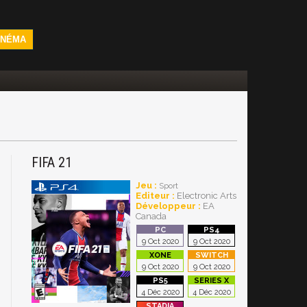
INÉMA
FIFA 21
Jeu :
Sport
Editeur :
Electronic Arts
Développeur :
EA
Canada
9 Oct 2020
9 Oct 2020
9 Oct 2020
9 Oct 2020
4 Déc 2020
4 Déc 2020