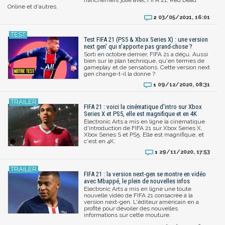
Online et d'autres.
03/05/2021, 16:01
2
Test FIFA 21 (PS5 & Xbox Series X) : une version
next gen' qui n'apporte pas grand-chose ?
Sorti en octobre dernier, FIFA 21 a déçu. Aussi
bien sur le plan technique, qu'en termes de
gameplay et de sensations. Cette version next
gen change-t-il la donne ?
09/12/2020, 08:31
1
FIFA 21 : voici la cinématique d'intro sur Xbox
Series X et PS5, elle est magnifique et en 4K
Electronic Arts a mis en ligne la cinématique
d'introduction de FIFA 21 sur Xbox Series X,
Xbox Series S et PS5. Elle est magnifique, et
c'est en 4K.
29/11/2020, 17:53
1
FIFA 21 : la version next-gen se montre en vidéo
avec Mbappé, le plein de nouvelles infos
Electronic Arts a mis en ligne une toute
nouvelle vidéo de FIFA 21 consacrée à la
version next-gen. L'éditeur américain en a
profité pour dévoiler des nouvelles
informations sur cette mouture.