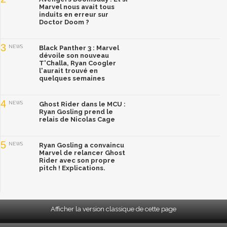
Marvel nous avait tous
induits en erreur sur
Doctor Doom ?
3
NEWS
Black Panther 3 : Marvel
dévoile son nouveau
T'Challa, Ryan Coogler
l'aurait trouvé en
quelques semaines
4
NEWS
Ghost Rider dans le MCU :
Ryan Gosling prend le
relais de Nicolas Cage
5
NEWS
Ryan Gosling a convaincu
Marvel de relancer Ghost
Rider avec son propre
pitch ! Explications.
Afficher la version classique de cette page