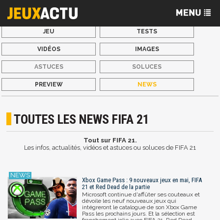
JEU
TESTS
VIDÉOS
IMAGES
ASTUCES
SOLUCES
PREVIEW
NEWS
TOUTES LES NEWS FIFA 21
Tout sur FIFA 21.
Les infos, actualités, vidéos et astuces ou soluces de FIFA 21
Xbox Game Pass : 9 nouveaux jeux en mai, FIFA
21 et Red Dead de la partie
Microsoft continue d'affûter ses couteaux et
dévoile les neuf nouveaux jeux qui
intégreront le catalogue de son Xbox Game
Pass les prochains jours. Et la sélection est
franchement jolie avec FIFA 21, Red Dead