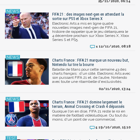
25/11/2020, 06:14
FIFA 21 : des images next-gen en attendant la
sortie sur PS5 et Xbox Series X
Electronic Arts a mis en ligne quatre
nouvelles images next-gen de FIFA 21,
histoire de rappeler que le jeu débarquera le
4 décembre prochain sur Xbox Series X, Xbox
Series S et PS5.
12/11/2020, 08:18
1
Charts France : FIFA 21 marque un nouveau but,
Nintendo lui tire la bourre
Bataille de titans pour cette semaine 43 des
charts français : d'un côté, Electronic Arts avec
son puissant FIFA 21 et, de l'autre, Nintendo
avec toute une ribambelle d'exclusivités.
02/11/2020, 13:24
Charts France : FIFA 21 domine largement le
terrain, Animal Crossing et Crash 4 dépassés
Quoique l'on en dise, FIFA 21 reste le roi en
matière de football vidéoludique. Ou tout du
moins, d'un point de vue commercial.
19/10/2020, 15:10
5