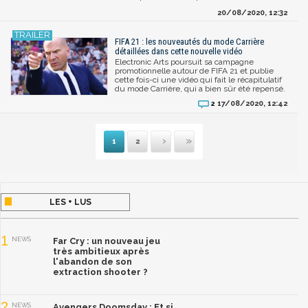
20/08/2020, 12:32
FIFA 21 : les nouveautés du mode Carrière
détaillées dans cette nouvelle vidéo
Electronic Arts poursuit sa campagne
promotionnelle autour de FIFA 21 et publie
cette fois-ci une vidéo qui fait le récapitulatif
du mode Carrière, qui a bien sûr été repensé.
17/08/2020, 12:42
2
1
2
Suivante
Dernière
LES + LUS
1
NEWS
Far Cry : un nouveau jeu
très ambitieux après
l'abandon de son
extraction shooter ?
2
NEWS
Avengers Doomsday : Et si