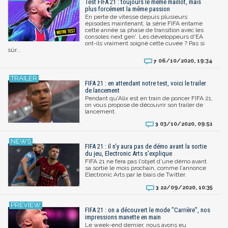
Test FIFA 21 : toujours le même maillot, mais
plus forcément la même passion
En perte de vitesse depuis plusieurs
épisodes maintenant, la série FIFA entame
cette année sa phase de transition avec les
consoles next gen'. Les développeurs d'EA
ont-ils vraiment soigné cette cuvée ? Pas si
sûr...
06/10/2020, 19:34
7
FIFA 21 : en attendant notre test, voici le trailer
de lancement
Pendant qu'Alix est en train de poncer FIFA 21,
on vous propose de découvrir son trailer de
lancement.
03/10/2020, 09:51
3
FIFA 21 : il n'y aura pas de démo avant la sortie
du jeu, Electronic Arts s'explique
FIFA 21 ne fera pas l'objet d'une démo avant
sa sortie le mois prochain, comme l'annonce
Electronic Arts par le biais de Twitter.
22/09/2020, 10:35
3
FIFA 21 : on a découvert le mode "Carrière", nos
impressions manette en main
Le week-end dernier, nous avons eu