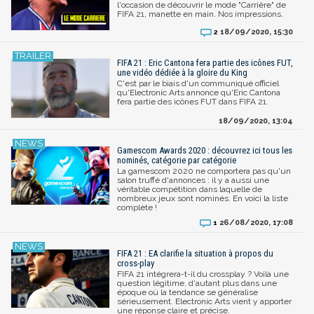
l'occasion de découvrir le mode "Carrière" de
FIFA 21, manette en main. Nos impressions.
18/09/2020, 15:30
2
FIFA 21 : Eric Cantona fera partie des icônes FUT,
une vidéo dédiée à la gloire du King
C'est par le biais d'un communiqué officiel
qu'Electronic Arts annonce qu'Eric Cantona
fera partie des icônes FUT dans FIFA 21.
18/09/2020, 13:04
Gamescom Awards 2020 : découvrez ici tous les
nominés, catégorie par catégorie
La gamescom 2020 ne comportera pas qu'un
salon truffé d'annonces : il y a aussi une
véritable compétition dans laquelle de
nombreux jeux sont nominés. En voici la liste
complète !
26/08/2020, 17:08
1
FIFA 21 : EA clarifie la situation à propos du
cross-play
FIFA 21 intégrera-t-il du crossplay ? Voilà une
question légitime, d'autant plus dans une
époque où la tendance se généralise
sérieusement. Electronic Arts vient y apporter
une réponse claire et précise.