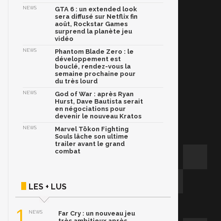
NEWS
GTA 6 : un extended look
sera diffusé sur Netflix fin
août, Rockstar Games
surprend la planète jeu
vidéo
NEWS
Phantom Blade Zero : le
développement est
bouclé, rendez-vous la
semaine prochaine pour
du très lourd
NEWS
God of War : après Ryan
Hurst, Dave Bautista serait
en négociations pour
devenir le nouveau Kratos
NEWS
Marvel Tōkon Fighting
Souls lâche son ultime
trailer avant le grand
combat
LES + LUS
1
NEWS
Far Cry : un nouveau jeu
très ambitieux après