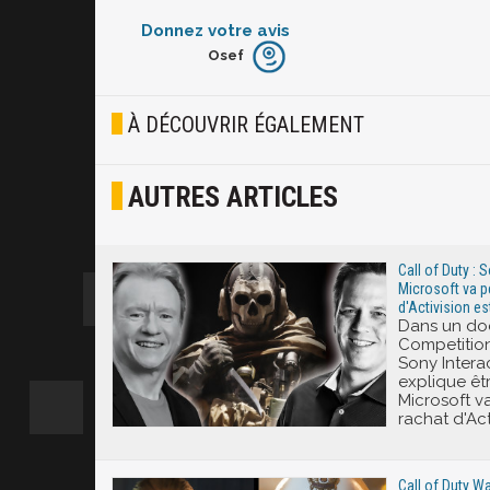
Donnez votre avis
Osef
Furieux
Blasé
À DÉCOUVRIR ÉGALEMENT
Osef
AUTRES ARTICLES
Joyeux
Excité
Call of Duty :
Microsoft va pé
d'Activision es
Dans un do
Competition
Sony Intera
explique êt
Microsoft va
rachat d'Act
Call of Duty W