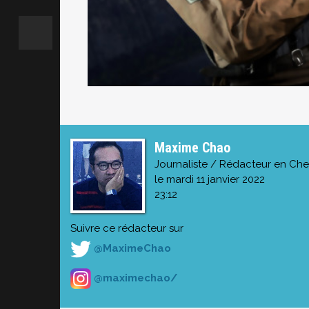
Maxime Chao
Journaliste / Rédacteur en Che
le mardi 11 janvier 2022
23:12
Suivre ce rédacteur sur
@MaximeChao
@maximechao/