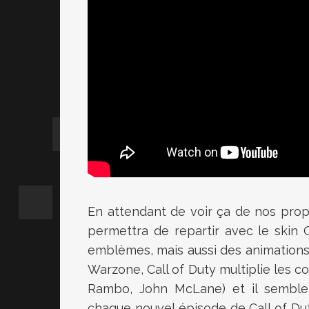
En attendant de voir ça de nos prop
permettra de repartir avec le skin O
emblèmes, mais aussi des animations s
Warzone, Call of Duty multiplie les c
Rambo, John McLane) et il sembler
chaque nouvel épisode de Call of Dut