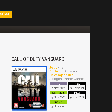
INÉMA
CALL OF DUTY VANGUARD
Jeu :
FPS
Editeur :
Activision
Développeur :
Sledgehammer Games
5 Nov 2021
5 Nov 2021
5 Nov 2021
5 Nov 2021
5 Nov 2021