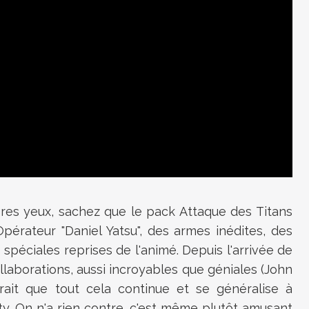
res yeux, sachez que le pack Attaque des Titans
pérateur "Daniel Yatsu", des armes inédites, des
péciales reprises de l'animé. Depuis l'arrivée de
ollaborations, aussi incroyables que géniales (John
ait que tout cela continue et se généralise à
y. On n'a rien contre, c'est même plutôt amusant