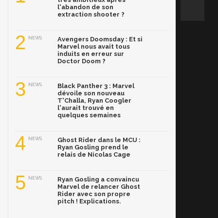
l'abandon de son
extraction shooter ?
2
NEWS
Avengers Doomsday : Et si
Marvel nous avait tous
induits en erreur sur
Doctor Doom ?
3
NEWS
Black Panther 3 : Marvel
dévoile son nouveau
T'Challa, Ryan Coogler
l'aurait trouvé en
quelques semaines
4
NEWS
Ghost Rider dans le MCU :
Ryan Gosling prend le
relais de Nicolas Cage
5
NEWS
Ryan Gosling a convaincu
Marvel de relancer Ghost
Rider avec son propre
pitch ! Explications.