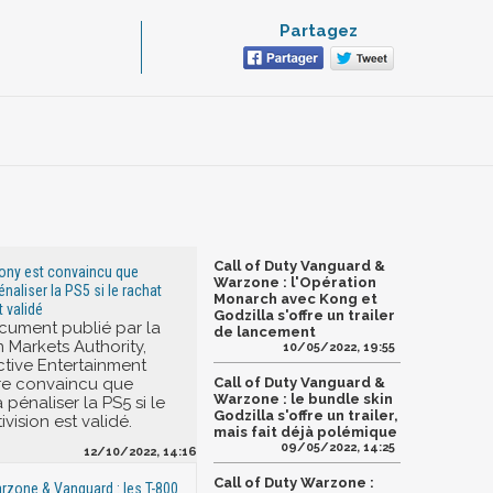
Partagez
Call of Duty Vanguard &
 Sony est convaincu que
Warzone : l'Opération
naliser la PS5 si le rachat
Monarch avec Kong et
t validé
Godzilla s'offre un trailer
cument publié par la
de lancement
 Markets Authority,
10/05/2022, 19:55
ctive Entertainment
re convaincu que
Call of Duty Vanguard &
Warzone : le bundle skin
 pénaliser la PS5 si le
Godzilla s'offre un trailer,
ivision est validé.
mais fait déjà polémique
09/05/2022, 14:25
12/10/2022, 14:16
Call of Duty Warzone :
arzone & Vanguard : les T-800