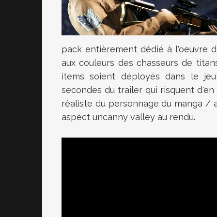
pack entièrement dédié à l'oeuvre 
aux couleurs des chasseurs de titans.
items soient déployés dans le jeu,
secondes du trailer qui risquent d'en
réaliste du personnage du manga / an
aspect uncanny valley au rendu.